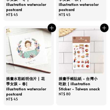
illustration watercolor
illustration watercolor
postcard
postcard
Regular
NT$ 45
Regular
NT$ 45
price
price
插畫水彩紙明信片 | 花
插畫手帳貼紙 - 台灣小
季女孩 - 春|
吃款 | illustration
illustration watercolor
Sticker - Taiwan snack
postcard
Regular
NT$ 80
Regular
NT$ 45
price
price