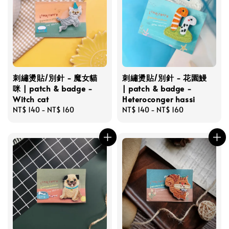
刺繡燙貼/別針 - 魔女貓
刺繡燙貼/別針 - 花園鰻
咪 | patch & badge -
| patch & badge -
Witch cat
Heteroconger hassi
Regular
NT$ 140
-
NT$ 160
Regular
NT$ 140
-
NT$ 160
price
price