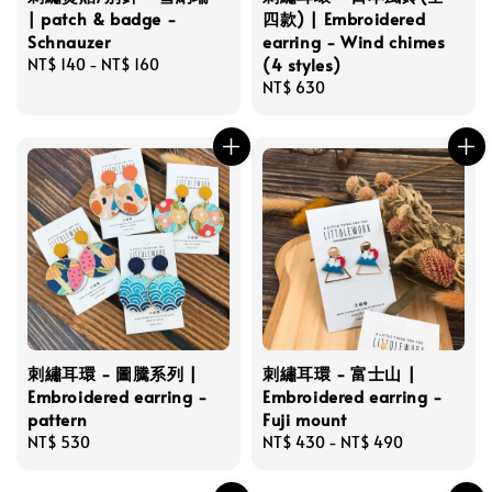
| patch & badge -
四款) | Embroidered
Schnauzer
earring - Wind chimes
(4 styles)
Regular
NT$ 140
-
NT$ 160
price
Regular
NT$ 630
price
刺繡耳環 - 圖騰系列 |
刺繡耳環 - 富士山 |
Embroidered earring -
Embroidered earring -
pattern
Fuji mount
Regular
NT$ 530
Regular
NT$ 430
-
NT$ 490
price
price