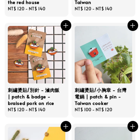
the red house
Taiwan
Regular
NT$ 120
-
NT$ 140
Regular
NT$ 120
-
NT$ 140
price
price
刺繡燙貼/別針 - 滷肉飯
刺繡燙貼/小胸章 - 台灣
| patch & badge -
電鍋 | patch & pin -
braised pork on rice
Taiwan cooker
Regular
NT$ 120
-
NT$ 140
Regular
NT$ 100
-
NT$ 120
price
price