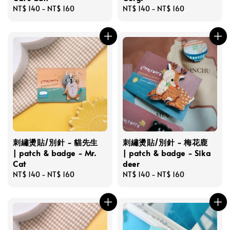
Regular
NT$ 140
-
NT$ 160
Regular
NT$ 140
-
NT$ 160
price
price
刺繡燙貼/別針 - 貓先生
刺繡燙貼/別針 - 梅花鹿
| patch & badge - Mr.
| patch & badge - Sika
Cat
deer
Regular
NT$ 140
-
NT$ 160
Regular
NT$ 140
-
NT$ 160
price
price