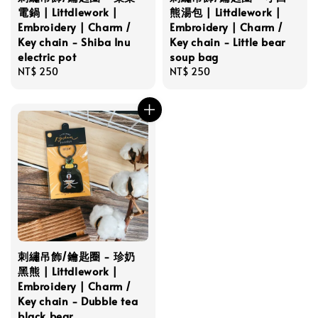
電鍋 | Littdlework |
熊湯包 | Littdlework |
Embroidery | Charm /
Embroidery | Charm /
Key chain - Shiba Inu
Key chain - Little bear
electric pot
soup bag
Regular
NT$ 250
Regular
NT$ 250
price
price
刺繡吊飾/鑰匙圈 - 珍奶
黑熊 | Littdlework |
Embroidery | Charm /
Key chain - Dubble tea
black bear