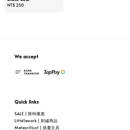
Regular
NT$ 250
price
We accept
Quick links
SALE | 限時優惠
Littdlework | 刺繡商品
Meteorillust | 插畫文具