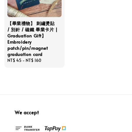
【畢業禮物】 刺繡燙貼
/ 別針 / 磁鐵 畢業卡片 |
Graduation Gift】
Embroidery
patch/pin/magnet
graduation card
Regular
NT$ 45
-
NT$ 160
price
We accept