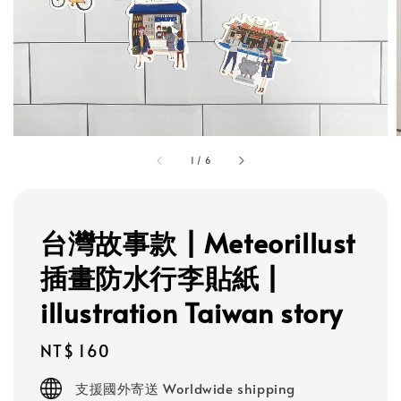
1
/
6
台灣故事款 | Meteorillust
插畫防水行李貼紙 |
illustration Taiwan story
Regular
NT$ 160
price
支援國外寄送 Worldwide shipping