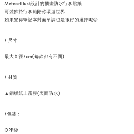
Meteorillust設計的插畫防水行李貼紙
可裝飾於行李箱陪你環遊世界
如果覺得筆記本封面單調也是很好的選擇呢😊
/ 尺寸
最大直徑7cm(每款都有不同)
/ 材質
▲
銅版紙上霧膜(表面防水)
/包裝：
OPP袋