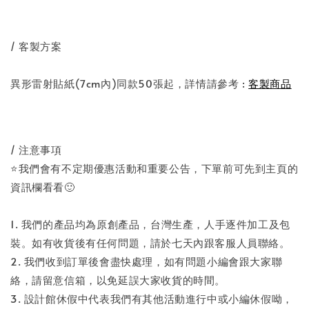
/ 客製方案
異形雷射貼紙(7cm內)同款50張起，詳情請參考 :
客製商品
/ 注意事項
⭐️我們會有不定期優惠活動和重要公告，下單前可先到主頁的
資訊欄看看🙂
1. 我們的產品均為原創產品，台灣生產，人手逐件加工及包
裝。如有收貨後有任何問題，請於七天內跟客服人員聯絡。
2. 我們收到訂單後會盡快處理，如有問題小編會跟大家聯
絡，請留意信箱，以免延誤大家收貨的時間。
3. 設計館休假中代表我們有其他活動進行中或小編休假呦，