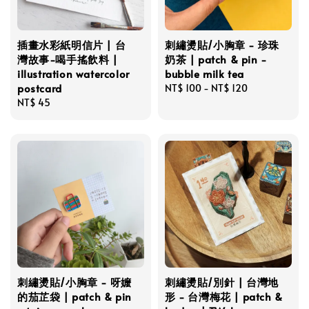
插畫水彩紙明信片 | 台
刺繡燙貼/小胸章 - 珍珠
灣故事-喝手搖飲料 |
奶茶 | patch & pin -
illustration watercolor
bubble milk tea
postcard
Regular
NT$ 100
-
NT$ 120
Regular
NT$ 45
price
price
刺繡燙貼/小胸章 - 呀嬤
刺繡燙貼/別針 | 台灣地
的茄芷袋 | patch & pin
形 - 台灣梅花 | patch &