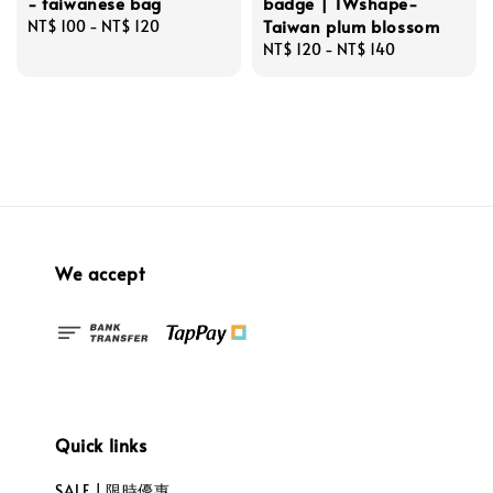
- taiwanese bag
badge | TWshape-
Taiwan plum blossom
Regular
NT$ 100
-
NT$ 120
price
Regular
NT$ 120
-
NT$ 140
price
We accept
Quick links
SALE | 限時優惠