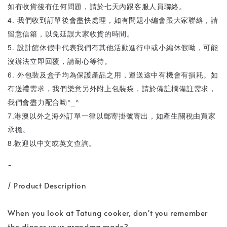
如有收貨後有任何問題，請於七天內跟客服人員聯絡。
4. 我們收到訂單後會盡快處理，如有問題小編會跟大家聯絡，請
留意信箱，以免延誤大家收貨的時間。
5. 設計館休假中代表我們有其他活動進行中或小編休假呦，可能
沒辦法立即回覆，請耐心等待。
6. 外包裝及盒子均為保護產品之用，運送途中有機會有損耗。如
有送禮需求，我們樂意另外附上包裝袋，請於備註欄備註需求，
我們會盡力配合呦^_^
7.港澳以外之海外訂單一律以郵寄掛號寄出，如產生關稅由買家
承擔。
8.歡迎以中文或英文查詢。
-
/ Product Description
When you look at Tatung cooker, don't you remember
the dinner your grandma made?