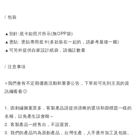
/ 包裝
▲別針:底卡如照片所示(無OPP袋)
▲燙貼: 燙貼專用底卡(多款裝在一起的，請參考最後一圖)
▲可另外提供自家設計紙袋，請備註數量
/ 注意事項
⭐️我們會有不定期優惠活動和重要公告，下單前可先到主頁的資
訊欄看看🙂
1. 因刺繡圖案眾多，客製產品請提供清晰的選項和跟標題一樣的
名稱，以免產生誤會呦～
2. 客製產品一經售出，不設退貨。
3. 我們的產品均為原創產品，台灣生產，人手逐件加工及包裝。