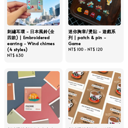
刺繡耳環 - 日本風鈴(全
迷你胸章/燙貼 - 遊戲系
四款) | Embroidered
列 | patch & pin -
earring - Wind chimes
Game
(4 styles)
Regular
NT$ 100
-
NT$ 120
Regular
NT$ 630
price
price