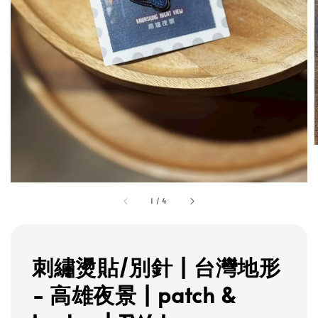
1
/
4
刺繡燙貼/別針 | 台灣地形
- 高雄夜景 | patch &