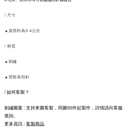
/ 尺寸
▲直徑約為3-4公分
/ 材質
▲刺繡
▲背面為別針
/ 如何客製？
刺繡圖案 : 支持來圖客製，同圖50件起製作，詳情請向客服
查詢。
更多資訊 :
客製商品