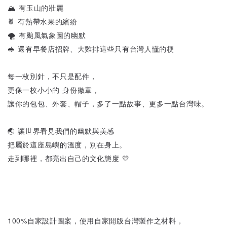
🏔️ 有玉山的壯麗
🍍 有熱帶水果的繽紛
🌪️ 有颱風氣象圖的幽默
🥪 還有早餐店招牌、大雞排這些只有台灣人懂的梗
每一枚別針，不只是配件，
更像一枚小小的 身份徽章，
讓你的包包、外套、帽子，多了一點故事、更多一點台灣味。
🌏 讓世界看見我們的幽默與美感
把屬於這座島嶼的溫度，別在身上。
走到哪裡，都亮出自己的文化態度 💛
100%自家設計圖案，使用自家開版台灣製作之材料，