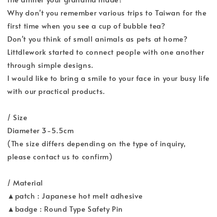
Why don't you remember various trips to Taiwan for the
first time when you see a cup of bubble tea?
Don't you think of small animals as pets at home?
Littdlework started to connect people with one another
through simple designs.
I would like to bring a smile to your face in your busy life
with our practical products.
/ Size
Diameter 3-5.5cm
(The size differs depending on the type of inquiry,
please contact us to confirm)
/ Material
▲patch : Japanese hot melt adhesive
▲badge : Round Type Safety Pin