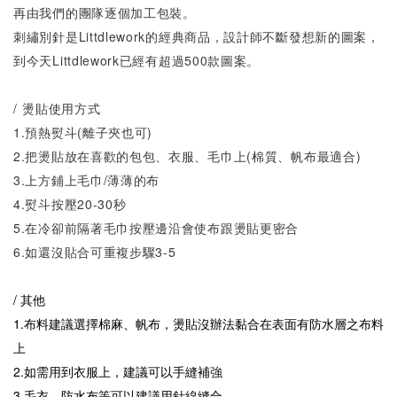
再由我們的團隊逐個加工包裝。
刺繡別針是Littdlework的經典商品，設計師不斷發想新的圖案，
到今天Littdlework已經有超過500款圖案。
/ 燙貼使用方式
1.預熱熨斗(離子夾也可)
2.把燙貼放在喜歡的包包、衣服、毛巾上(棉質、帆布最適合)
3.上方鋪上毛巾/薄薄的布
4.熨斗按壓20-30秒
5.在冷卻前隔著毛巾按壓邊沿會使布跟燙貼更密合
6.如還沒貼合可重複步驟3-5
/ 其他
1.布料建議選擇棉麻、帆布，燙貼沒辦法黏合在表面有防水層之布料
上
2.如需用到衣服上，建議可以手縫補強
3.毛衣、防水布等可以建議用針線縫合