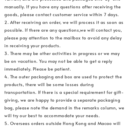
manually. If you have any questions after receiving the
goods, please contact customer service within 7 days.
2. After receiving an order, we will process it as soon as
possible. If there are any questions,we will contact you,
please pay attention to the mailbox to avoid any delay
in receiving your products.
3. There may be other activities in progress or we may
be on vacation. You may not be able to get a reply
immediately. Please be patient.
4. The outer packaging and box are used to protect the
products, there will be some losses during
transportation. If there is a special requirement for gift-
giving, we are happy to provide a separate packaging
bag, please note the demand in the remarks column, we
will try our best to accommodate your needs.
5. Overseas orders outside Hong Kong and Macao will