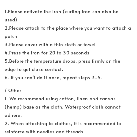
1.Please activate the iron (curling iron can also be
used)
2.Please attach to the place where you want to attach a
patch
3.Please cover with a thin cloth or towel
4.Press the iron for 20 to 30 seconds
5.Before the temperature drops, press firmly on the
edge to get close contact.
6. If you can't do it once, repeat steps 3-5.
/ Other
1. We recommend using cotton, linen and canvas
(hemp) base as the cloth. Waterproof cloth cannot
adhere.
2. When attaching to clothes, it is recommended to
reinforce with needles and threads.