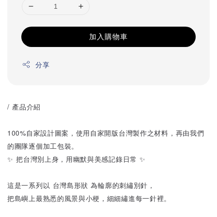
加入購物車
分享
/ 產品介紹
100%自家設計圖案，使用自家開版台灣製作之材料，再由我們
的團隊逐個加工包裝。
✨ 把台灣別上身，用幽默與美感記錄日常 ✨
這是一系列以 台灣島形狀 為輪廓的刺繡別針，
把島嶼上最熟悉的風景與小梗，細細繡進每一針裡。