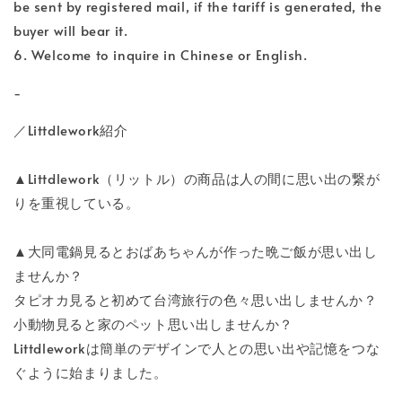
be sent by registered mail, if the tariff is generated, the
buyer will bear it.
6. Welcome to inquire in Chinese or English.
-
／Littdlework紹介
▲Littdlework（リットル）の商品は人の間に思い出の繋が
りを重視している。
▲大同電鍋見るとおばあちゃんが作った晩ご飯が思い出し
ませんか？
タピオカ見ると初めて台湾旅行の色々思い出しませんか？
小動物見ると家のペット思い出しませんか？
Littdleworkは簡単のデザインで人との思い出や記憶をつな
ぐように始まりました。