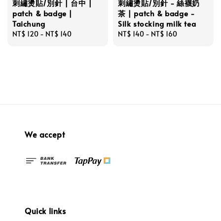
刺繡燙貼/別針 | 台中 |
刺繡燙貼/別針 - 絲襪奶
patch & badge |
茶 | patch & badge -
Taichung
Silk stocking milk tea
Regular
NT$ 120
-
NT$ 140
Regular
NT$ 140
-
NT$ 160
price
price
We accept
Quick links