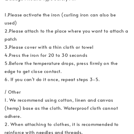
1.Please activate the iron (curling iron can also be
used)
2.Please attach to the place where you want to attach a
patch
3.Please cover with a thin cloth or towel
4.Press the iron for 20 to 30 seconds
5.Before the temperature drops, press firmly on the
edge to get close contact.
6. If you can't do it once, repeat steps 3-5.
/ Other
1. We recommend using cotton, linen and canvas
(hemp) base as the cloth. Waterproof cloth cannot
adhere.
2. When attaching to clothes, it is recommended to
reinforce with needles and threads.