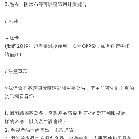
3.毛衣、防水布等可以建議用針線縫合
/ 包裝
▲底卡
(我們2019年起盡量減少使用一次性OPP袋，如有送禮需求
請備註)
/ 注意事項
⭐️我們會有不定期優惠活動和重要公告，下單前可先到主頁的
資訊欄看看🙂
1. 因刺繡圖案眾多，客製產品請提供清晰的選項和跟標題一
樣的名稱，以免產生誤會呦～
2. 客製產品一經售出，不設退貨。
3. 我們的產品均為原創產品，台灣生產，人手逐件加工及包