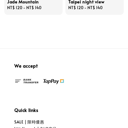
Jade Mountain
Taipei night view
Regular
NT$ 120
-
NT$ 140
Regular
NT$ 120
-
NT$ 140
price
price
We accept
Quick links
SALE | 限時優惠