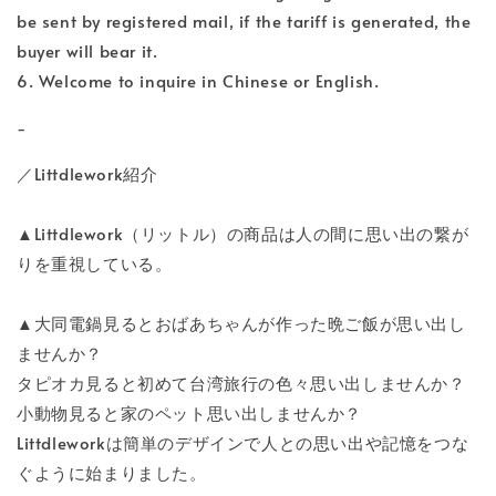
be sent by registered mail, if the tariff is generated, the
buyer will bear it.
6. Welcome to inquire in Chinese or English.
-
／Littdlework紹介
▲Littdlework（リットル）の商品は人の間に思い出の繋が
りを重視している。
▲大同電鍋見るとおばあちゃんが作った晩ご飯が思い出し
ませんか？
タピオカ見ると初めて台湾旅行の色々思い出しませんか？
小動物見ると家のペット思い出しませんか？
Littdleworkは簡単のデザインで人との思い出や記憶をつな
ぐように始まりました。