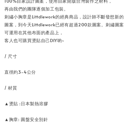
100%自家設計圖案，使用自家開版台灣製作之材料，
再由我們的團隊逐個加工包裝。
刺繡小胸章是Littdlework的經典商品，設計師不斷發想新的
圖案，到今天Littdlework已經有超過200款圖案。刺繡圖案
可運用在其他布面的產品上，
客人也可購買燙貼自己DIY喲~
/ 尺寸
直徑約3-4公分
/ 材質
▲燙貼 :日本製熱溶膠
▲胸章: 圓盤安全別針