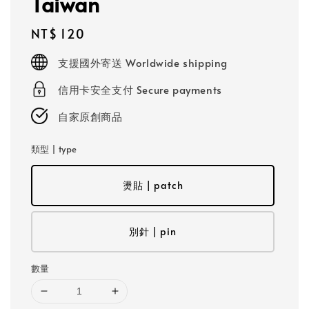
Taiwan
Regular
NT$ 120
price
支援國外寄送 Worldwide shipping
信用卡安全支付 Secure payments
自家原創商品
類型 | type
燙貼 | patch
別針 | pin
數量