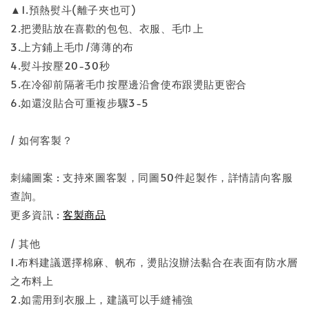
▲1.預熱熨斗(離子夾也可)
2.把燙貼放在喜歡的包包、衣服、毛巾上
3.上方鋪上毛巾/薄薄的布
4.熨斗按壓20-30秒
5.在冷卻前隔著毛巾按壓邊沿會使布跟燙貼更密合
6.如還沒貼合可重複步驟3-5
/ 如何客製？
刺繡圖案 : 支持來圖客製，同圖50件起製作，詳情請向客服
查詢。
更多資訊 :
客製商品
/ 其他
1.布料建議選擇棉麻、帆布，燙貼沒辦法黏合在表面有防水層
之布料上
2.如需用到衣服上，建議可以手縫補強