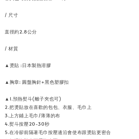
/ 尺寸
直徑約2.8公分
/ 材質
▲燙貼 :日本製熱溶膠
▲胸章: 圓盤胸針+黑色塑膠扣
▲1.預熱熨斗(離子夾也可)
2.把燙貼放在喜歡的包包、衣服、毛巾上
3.上方鋪上毛巾/薄薄的布
4.熨斗按壓20-30秒
5.在冷卻前隔著毛巾按壓邊沿會使布跟燙貼更密合