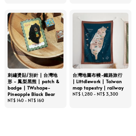
price
price
刺繡燙貼/別針 | 台灣地
台灣地圖布幔-鐵路旅行
形 - 鳳梨黑熊 | patch &
| Littdlework | Taiwan
badge | TWshape-
map tapestry | railway
Pineapple Black Bear
Regular
NT$ 1,280
-
NT$ 3,300
Regular
NT$ 140
-
NT$ 160
price
price