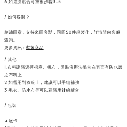
6.如還沒貼合可重複步驟3-5
/ 如何客製？
刺繡圖案 : 支持來圖客製，同圖50件起製作，詳情請向客服
查詢。
更多資訊 :
客製商品
/ 其他
1.布料建議選擇棉麻、帆布，燙貼沒辦法黏合在表面有防水層
之布料上
2.如需用到衣服上，建議可以手縫補強
3.毛衣、防水布等可以建議用針線縫合
/ 包裝
▲底卡