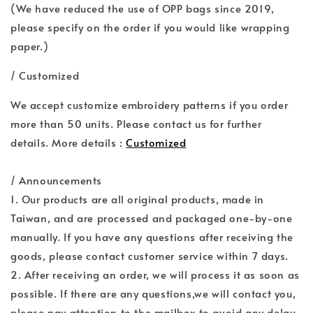
(We have reduced the use of OPP bags since 2019,
please specify on the order if you would like wrapping
paper.)
/ Customized
We accept customize embroidery patterns if you order
more than 50 units. Please contact us for further
details. More details :
Customized
/ Announcements
1. Our products are all original products, made in
Taiwan, and are processed and packaged one-by-one
manually. If you have any questions after receiving the
goods, please contact customer service within 7 days.
2. After receiving an order, we will process it as soon as
possible. If there are any questions,we will contact you,
please pay attention to the mailbox to avoid any delay