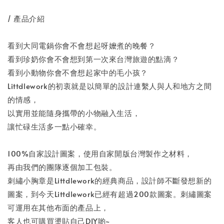
/ 產品介紹
看到大同電鍋你會不會想起呀嬤煮的晚餐？
看到珍奶你會不會想到第一次來台灣旅遊的點滴？
看到小動物你會不會想起家中的毛小孩？
Littdlework的初衷就是以簡單的設計連繫人與人和地方之間
的情感，
以實用並能隨身攜帶的小物融入生活，
讓忙碌生活多一點小確幸。
100%自家設計圖案，使用自家開版台灣製作之材料，
再由我們的團隊逐個加工包裝。
刺繡小胸章是Littdlework的經典商品，設計師不斷發想新的
圖案，到今天Littdlework已經有超過200款圖案。刺繡圖案
可運用在其他布面的產品上，
客人也可購買燙貼自己DIY喲~