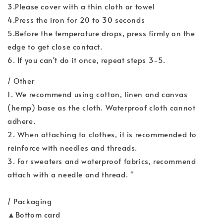
3.Please cover with a thin cloth or towel
4.Press the iron for 20 to 30 seconds
5.Before the temperature drops, press firmly on the
edge to get close contact.
6. If you can't do it once, repeat steps 3-5.
/ Other
1. We recommend using cotton, linen and canvas
(hemp) base as the cloth. Waterproof cloth cannot
adhere.
2. When attaching to clothes, it is recommended to
reinforce with needles and threads.
3. For sweaters and waterproof fabrics, recommend
attach with a needle and thread. "
/ Packaging
▲Bottom card