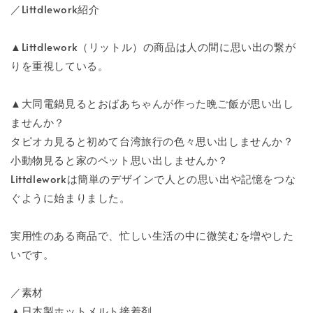
／Littdlework紹介
▲Littdlework（リットル）の商品は人の間に思い出の繋が
りを重視している。
▲大同電鍋見るとおばあちゃんが作った晩ご飯が思い出し
ませんか？
タピオカ見ると初めて台湾旅行の色々思い出しませんか？
小動物見ると家のペット思い出しませんか？
Littdleworkは簡単のデザインで人との思い出や記憶をつな
ぐように始まりました。
実用性のある商品で、忙しい生活の中に微笑むを増やした
いです。
／素材
▲日本製ホットメルト接着剤