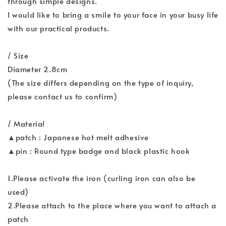
through simple designs.
I would like to bring a smile to your face in your busy life
with our practical products.
/ Size
Diameter 2.8cm
(The size differs depending on the type of inquiry,
please contact us to confirm)
/ Material
▲patch : Japanese hot melt adhesive
▲pin : Round type badge and black plastic hook
1.Please activate the iron (curling iron can also be
used)
2.Please attach to the place where you want to attach a
patch