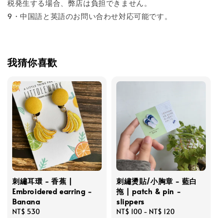
税発生する場合、弊店は負担できません。
9・中国語と英語のお問い合わせ対応可能です。
我猜你喜歡
刺繡耳環 - 香蕉 |
刺繡燙貼/小胸章 - 藍白
Embroidered earring -
拖 | patch & pin -
Banana
slippers
Regular
NT$ 530
Regular
NT$ 100
-
NT$ 120