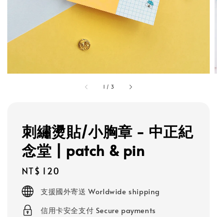
1
/
3
刺繡燙貼/小胸章 - 中正紀
念堂 | patch & pin
Regular
NT$ 120
price
支援國外寄送 Worldwide shipping
信用卡安全支付 Secure payments