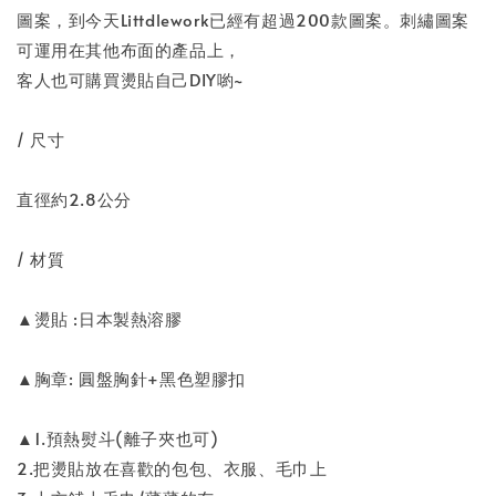
圖案，到今天Littdlework已經有超過200款圖案。刺繡圖案
可運用在其他布面的產品上，
客人也可購買燙貼自己DIY喲~
/ 尺寸
直徑約2.8公分
/ 材質
▲燙貼 :日本製熱溶膠
▲胸章: 圓盤胸針+黑色塑膠扣
▲1.預熱熨斗(離子夾也可)
2.把燙貼放在喜歡的包包、衣服、毛巾上