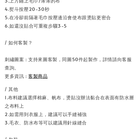
3.上方鋪上毛巾/薄薄的布
4.熨斗按壓20-30秒
5.在冷卻前隔著毛巾按壓邊沿會使布跟燙貼更密合
6.如還沒貼合可重複步驟3-5
/ 如何客製？
刺繡圖案 : 支持來圖客製，同圖50件起製作，詳情請向客服
查詢。
更多資訊 :
客製商品
/ 其他
1.布料建議選擇棉麻、帆布，燙貼沒辦法黏合在表面有防水層
之布料上
2.如需用到衣服上，建議可以手縫補強
3.毛衣、防水布等可以建議用針線縫合