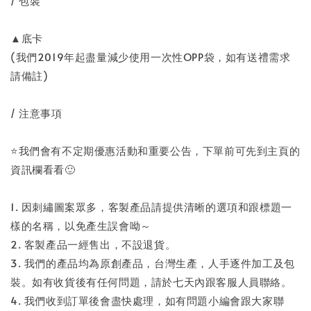
/ 包裝
▲底卡
(我們2019年起盡量減少使用一次性OPP袋，如有送禮需求
請備註)
/ 注意事項
⭐️我們會有不定期優惠活動和重要公告，下單前可先到主頁的
資訊欄看看🙂
1. 因刺繡圖案眾多，客製產品請提供清晰的選項和跟標題一
樣的名稱，以免產生誤會呦～
2. 客製產品一經售出，不設退貨。
3. 我們的產品均為原創產品，台灣生產，人手逐件加工及包
裝。如有收貨後有任何問題，請於七天內跟客服人員聯絡。
4. 我們收到訂單後會盡快處理，如有問題小編會跟大家聯