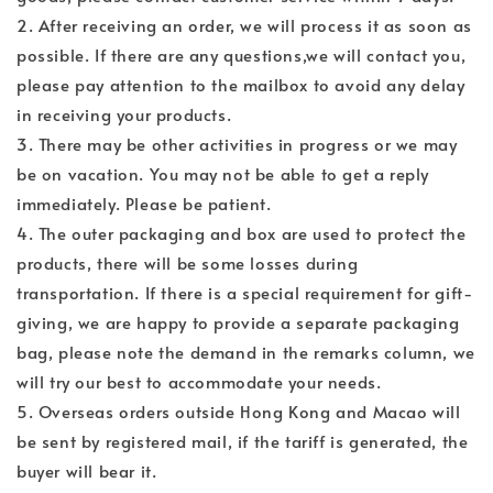
2. After receiving an order, we will process it as soon as
possible. If there are any questions,we will contact you,
please pay attention to the mailbox to avoid any delay
in receiving your products.
3. There may be other activities in progress or we may
be on vacation. You may not be able to get a reply
immediately. Please be patient.
4. The outer packaging and box are used to protect the
products, there will be some losses during
transportation. If there is a special requirement for gift-
giving, we are happy to provide a separate packaging
bag, please note the demand in the remarks column, we
will try our best to accommodate your needs.
5. Overseas orders outside Hong Kong and Macao will
be sent by registered mail, if the tariff is generated, the
buyer will bear it.