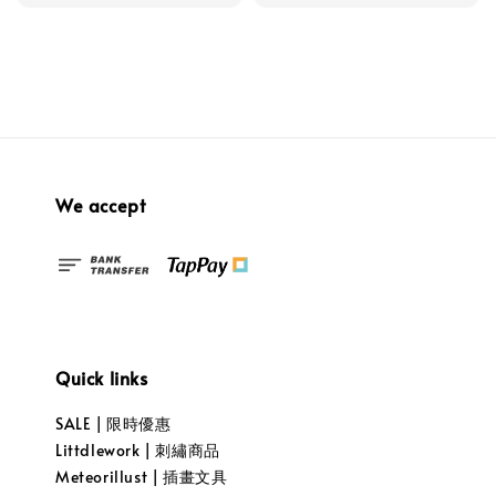
price
We accept
Quick links
SALE | 限時優惠
Littdlework | 刺繡商品
Meteorillust | 插畫文具