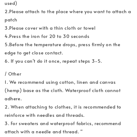
used)
2.Please attach to the place where you want to attach a
patch
3.Please cover with a thin cloth or towel
4.Press the iron for 20 to 30 seconds
5.Before the temperature drops, press firmly on the
edge to get close contact.
6. If you can't do it once, repeat steps 3-5.
/ Other
1. We recommend using cotton, linen and canvas
(hemp) base as the cloth. Waterproof cloth cannot
adhere.
2. When attaching to clothes, it is recommended to
reinforce with needles and threads.
3. For sweaters and waterproof fabrics, recommend
attach with a needle and thread. "