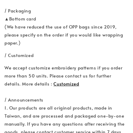
/ Packaging
▲Bottom card
(We have reduced the use of OPP bags since 2019,
please specify on the order if you would like wrapping
paper.)
/ Customized
We accept customize embroidery patterns if you order
more than 50 units. Please contact us for further
details. More details :
Customized
/ Announcements
1. Our products are all original products, made in
Taiwan, and are processed and packaged one-by-one
manually. If you have any questions after receiving the
goods, please contact customer service within 7 days.