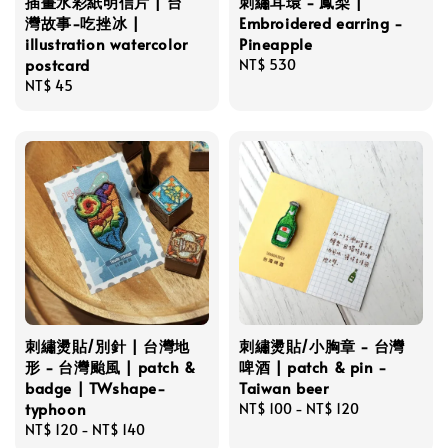
插畫水彩紙明信片 | 台
刺繡耳環 - 鳳梨 |
灣故事-吃挫冰 |
Embroidered earring -
illustration watercolor
Pineapple
postcard
Regular
NT$ 530
Regular
NT$ 45
price
price
刺繡燙貼/別針 | 台灣地
刺繡燙貼/小胸章 - 台灣
形 - 台灣颱風 | patch &
啤酒 | patch & pin -
badge | TWshape-
Taiwan beer
typhoon
Regular
NT$ 100
-
NT$ 120
Regular
NT$ 120
-
NT$ 140
price