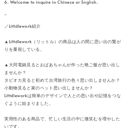
6. Welcome to inquire in Chinese or English.
-
／Littdlework紹介
▲Littdlework（リットル）の商品は人の間に思い出の繋が
りを重視している。
▲大同電鍋見るとおばあちゃんが作った晩ご飯が思い出し
ませんか？
タピオカ見ると初めて台湾旅行の色々思い出しませんか？
小動物見ると家のペット思い出しませんか？
Littdleworkは簡単のデザインで人との思い出や記憶をつな
ぐように始まりました。
実用性のある商品で、忙しい生活の中に微笑むを増やした
いです。