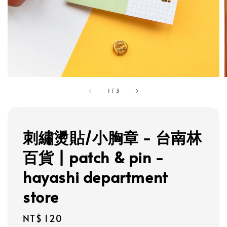
1
/
3
刺繡燙貼/小胸章 - 台南林
百貨 | patch & pin -
hayashi department
store
Regular
NT$ 120