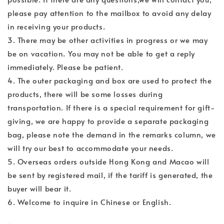
please pay attention to the mailbox to avoid any delay
in receiving your products.
3. There may be other activities in progress or we may
be on vacation. You may not be able to get a reply
immediately. Please be patient.
4. The outer packaging and box are used to protect the
products, there will be some losses during
transportation. If there is a special requirement for gift-
giving, we are happy to provide a separate packaging
bag, please note the demand in the remarks column, we
will try our best to accommodate your needs.
5. Overseas orders outside Hong Kong and Macao will
be sent by registered mail, if the tariff is generated, the
buyer will bear it.
6. Welcome to inquire in Chinese or English.
-