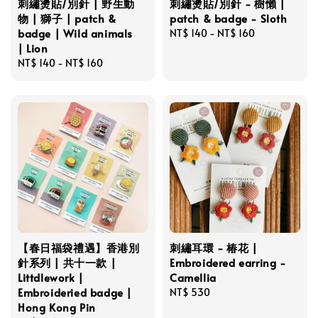
刺繡燙貼/別針 | 野生動
刺繡燙貼/別針 - 樹懶 |
物 | 獅子 | patch &
patch & badge - Sloth
badge | Wild animals
Regular
NT$ 140
-
NT$ 160
| Lion
price
Regular
NT$ 140
-
NT$ 160
price
【春日福袋禮遇】香港別
刺繡耳環 - 椿花 |
針系列 | 共十一款 |
Embroidered earring -
Littdlework |
Camellia
Embroideried badge |
Regular
NT$ 530
Hong Kong Pin
price