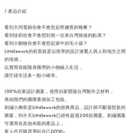
/ 產品介紹
看到大同電鍋你會不會想起呀嬤煮的晚餐？
看到珍奶你會不會想到第一次來台灣旅遊的點滴？
看到小動物你會不會想起家中的毛小孩？
Littdlework的初衷就是以簡單的設計連繫人與人和地方之間
的情感，
以實用並能隨身攜帶的小物融入生活，
讓忙碌生活多一點小確幸。
100%自家設計圖案，使用自家開版台灣製作之材料，
再由我們的團隊逐個加工包裝。
刺繡小胸章是Littdlework的經典商品，設計師不斷發想新的
圖案，到今天Littdlework已經有超過200款圖案。刺繡圖案
可運用在其他布面的產品上，
客人也可購買燙貼自己DIY喲~