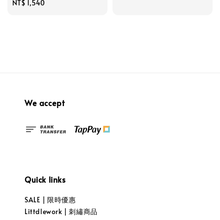
Regular
NT$ 1,540
price
We accept
Quick links
SALE | 限時優惠
Littdlework | 刺繡商品