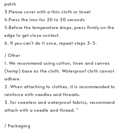
patch
3.Please cover with a thin cloth or towel
4.Press the iron for 20 to 30 seconds
5.Before the temperature drops, press firmly on the
edge to get close contact.
6. If you can't do it once, repeat steps 3-5.
/ Other
1. We recommend using cotton, linen and canvas
(hemp) base as the cloth. Waterproof cloth cannot
adhere.
2. When attaching to clothes, it is recommended to
reinforce with needles and threads.
3. For sweaters and waterproof fabrics, recommend
attach with a needle and thread. "
/ Packaging