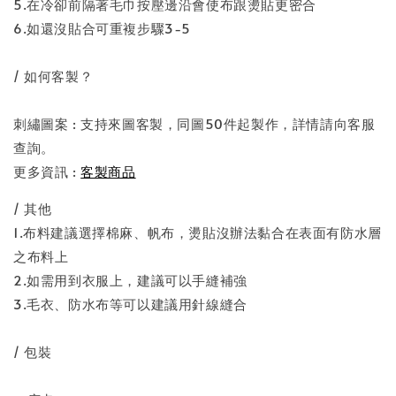
5.在冷卻前隔著毛巾按壓邊沿會使布跟燙貼更密合
6.如還沒貼合可重複步驟3-5
/ 如何客製？
刺繡圖案 : 支持來圖客製，同圖50件起製作，詳情請向客服
查詢。
更多資訊 :
客製商品
/ 其他
1.布料建議選擇棉麻、帆布，燙貼沒辦法黏合在表面有防水層
之布料上
2.如需用到衣服上，建議可以手縫補強
3.毛衣、防水布等可以建議用針線縫合
/ 包裝