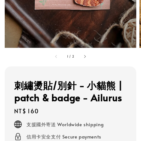
1
/
2
刺繡燙貼/別針 - 小貓熊 |
patch & badge - Ailurus
Regular
NT$ 160
price
支援國外寄送 Worldwide shipping
信用卡安全支付 Secure payments