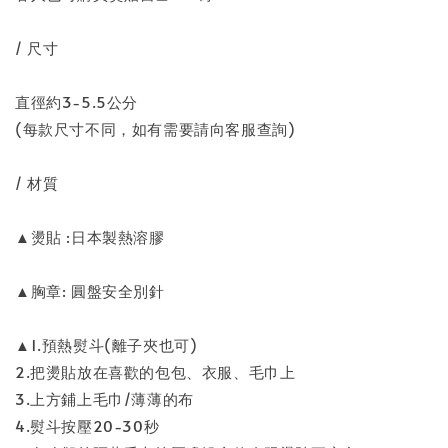
/ 尺寸
直徑約3-5.5公分
(每款尺寸不同，如有需要請向客服查詢)
/ 材質
▲燙貼 :日本製熱溶膠
▲胸章: 圓盤安全別針
▲1.預熱熨斗(離子夾也可)
2.把燙貼放在喜歡的包包、衣服、毛巾上
3.上方鋪上毛巾/薄薄的布
4.熨斗按壓20-30秒