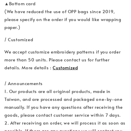
▲Bottom card
(We have reduced the use of OPP bags since 2019,
please specify on the order if you would like wrapping
paper.)
/ Customized
We accept customize embroidery patterns if you order
more than 50 units. Please contact us for further
details. More details :
Customized
/ Announcements
1. Our products are all original products, made in
Taiwan, and are processed and packaged one-by-one
manually. If you have any questions after receiving the
goods, please contact customer service within 7 days.
2. After receiving an order, we will process it as soon as
possible. If there are any questions,we will contact you,