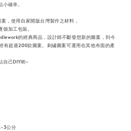
點小確幸。
計圖案，使用自家開版台灣製作之材料，
逐個加工包裝。
ttdlework的經典商品，設計師不斷發想新的圖案，到今
work已經有超過200款圖案。刺繡圖案可運用在其他布面的產
自己DIY喲~
2-3公分