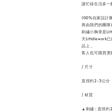
讓忙碌生活多一
100%自家設
再由我們的團隊
刺繡小胸章是Li
天Littdle
品上，
客人也可購買燙貼
/ 尺寸
直徑約2-3公分
/ 材質
▲刺繡 : 直徑約