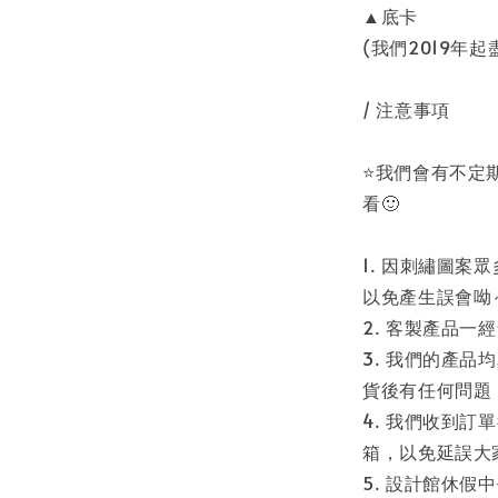
▲底卡
(我們2019年
/ 注意事項
⭐️我們會有不
看🙂
1. 因刺繡圖
以免產生誤會呦
2. 客製產品一
3. 我們的產
貨後有任何問題
4. 我們收到
箱，以免延誤大
5. 設計館休