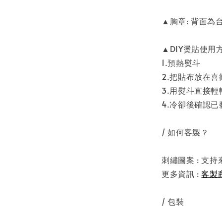
▲胸章: 背面
▲DIY燙貼使用方
1.預熱熨斗
2.把貼布放在
3.用熨斗直接輕
4.冷卻後確認已
/ 如何客製？
刺繡圖案 : 支
更多資訊 :
客製
/ 包裝