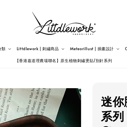
題分類
Littdlework | 刺繡商品
Meteorillust | 插畫設計
【香港嘉道理農場聯名】原生植物刺繡燙貼/別針系列
迷你
系列 |