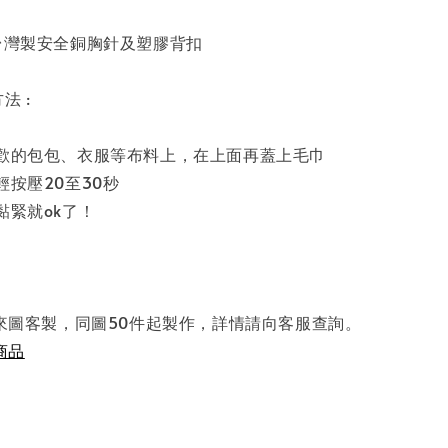
為台灣製安全銅胸針及塑膠背扣
法 :
喜歡的包包、衣服等布料上，在上面再蓋上毛巾
輕按壓20至30秒
黏緊就ok了！
持來圖客製，同圖50件起製作，詳情請向客服查詢。
商品