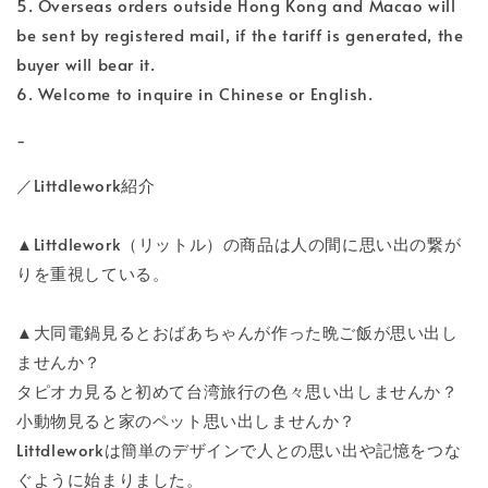
5. Overseas orders outside Hong Kong and Macao will
be sent by registered mail, if the tariff is generated, the
buyer will bear it.
6. Welcome to inquire in Chinese or English.
-
／Littdlework紹介
▲Littdlework（リットル）の商品は人の間に思い出の繋が
りを重視している。
▲大同電鍋見るとおばあちゃんが作った晩ご飯が思い出し
ませんか？
タピオカ見ると初めて台湾旅行の色々思い出しませんか？
小動物見ると家のペット思い出しませんか？
Littdleworkは簡単のデザインで人との思い出や記憶をつな
ぐように始まりました。