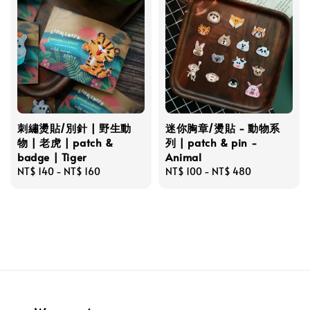
刺繡燙貼/別針 | 野生動
迷你胸章/燙貼 - 動物系
物 | 老虎 | patch &
列 | patch & pin -
badge | Tiger
Animal
Regular
NT$ 140
-
NT$ 160
Regular
NT$ 100
-
NT$ 480
price
price