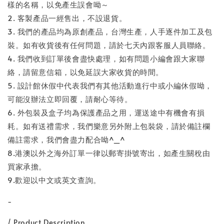
樣的名稱，以免產生誤會呦～
2. 客製產品一經售出，不設退貨。
3. 我們的產品均為原創產品，台灣生產，人手逐件加工及包
裝。如有收貨後有任何問題，請於七天內跟客服人員聯絡。
4. 我們收到訂單後會盡快處理，如有問題小編會跟大家聯
絡，請留意信箱，以免延誤大家收貨的時間。
5. 設計館休假中代表我們有其他活動進行中或小編休假呦，
可能沒辦法立即回覆，請耐心等待。
6. 外包裝及盒子均為保護產品之用，運送途中有機會有損
耗。如有送禮需求，我們樂意另外附上包裝袋，請於備註欄
備註需求，我們會盡力配合呦^_^
8.港澳以外之海外訂單一律以郵寄掛號寄出，如產生關稅由
買家承擔。
9.歡迎以中文或英文查詢。
-
/ Product Description