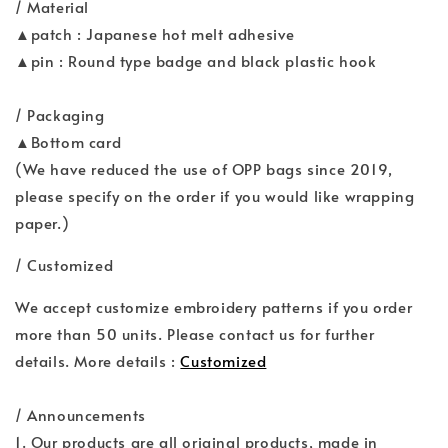
/ Material
▲patch : Japanese hot melt adhesive
▲pin : Round type badge and black plastic hook
/ Packaging
▲Bottom card
(We have reduced the use of OPP bags since 2019,
please specify on the order if you would like wrapping
paper.)
/ Customized
We accept customize embroidery patterns if you order
more than 50 units. Please contact us for further
details. More details :
Customized
/ Announcements
1. Our products are all original products, made in