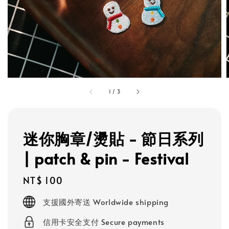
1
/
3
迷你胸章/燙貼 - 節日系列
| patch & pin - Festival
Regular
NT$ 100
price
支援國外寄送 Worldwide shipping
信用卡安全支付 Secure payments