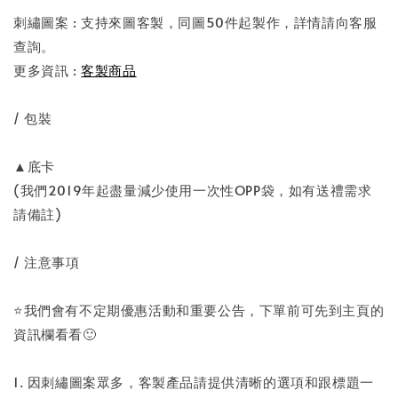
刺繡圖案 : 支持來圖客製，同圖50件起製作，詳情請向客服
查詢。
更多資訊 :
客製商品
/ 包裝
▲底卡
(我們2019年起盡量減少使用一次性OPP袋，如有送禮需求
請備註)
/ 注意事項
⭐️我們會有不定期優惠活動和重要公告，下單前可先到主頁的
資訊欄看看🙂
1. 因刺繡圖案眾多，客製產品請提供清晰的選項和跟標題一