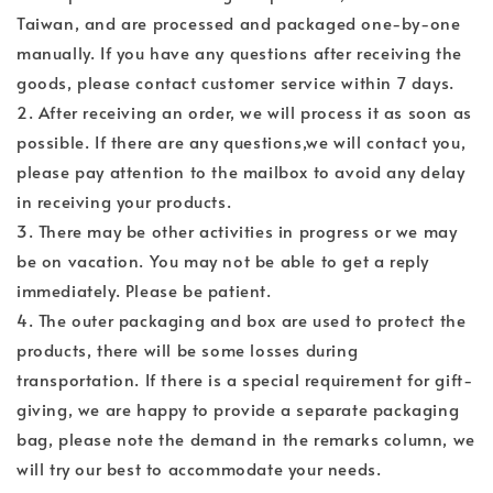
Taiwan, and are processed and packaged one-by-one
manually. If you have any questions after receiving the
goods, please contact customer service within 7 days.
2. After receiving an order, we will process it as soon as
possible. If there are any questions,we will contact you,
please pay attention to the mailbox to avoid any delay
in receiving your products.
3. There may be other activities in progress or we may
be on vacation. You may not be able to get a reply
immediately. Please be patient.
4. The outer packaging and box are used to protect the
products, there will be some losses during
transportation. If there is a special requirement for gift-
giving, we are happy to provide a separate packaging
bag, please note the demand in the remarks column, we
will try our best to accommodate your needs.