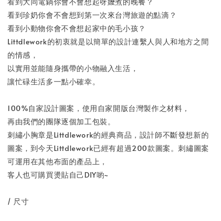
看到大同電鍋你會不會想起呀嬤煮的晚餐？
看到珍奶你會不會想到第一次來台灣旅遊的點滴？
看到小動物你會不會想起家中的毛小孩？
Littdlework的初衷就是以簡單的設計連繫人與人和地方之間
的情感，
以實用並能隨身攜帶的小物融入生活，
讓忙碌生活多一點小確幸。
100%自家設計圖案，使用自家開版台灣製作之材料，
再由我們的團隊逐個加工包裝。
刺繡小胸章是Littdlework的經典商品，設計師不斷發想新的
圖案，到今天Littdlework已經有超過200款圖案。刺繡圖案
可運用在其他布面的產品上，
客人也可購買燙貼自己DIY喲~
/ 尺寸