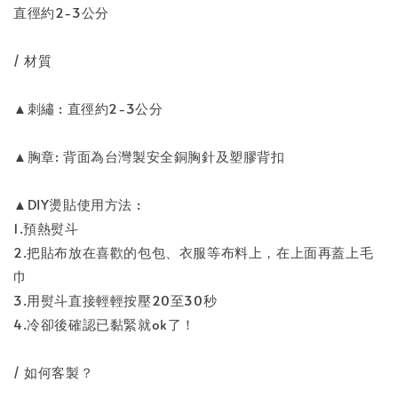
直徑約2-3公分
/ 材質
▲刺繡 : 直徑約2-3公分
▲胸章: 背面為台灣製安全銅胸針及塑膠背扣
▲DIY燙貼使用方法 :
1.預熱熨斗
2.把貼布放在喜歡的包包、衣服等布料上，在上面再蓋上毛
巾
3.用熨斗直接輕輕按壓20至30秒
4.冷卻後確認已黏緊就ok了！
/ 如何客製？