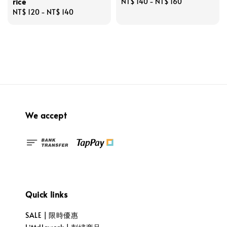
rice
Regular
NT$ 140
-
NT$ 160
Regular
NT$ 120
-
NT$ 140
price
price
We accept
Quick links
SALE | 限時優惠