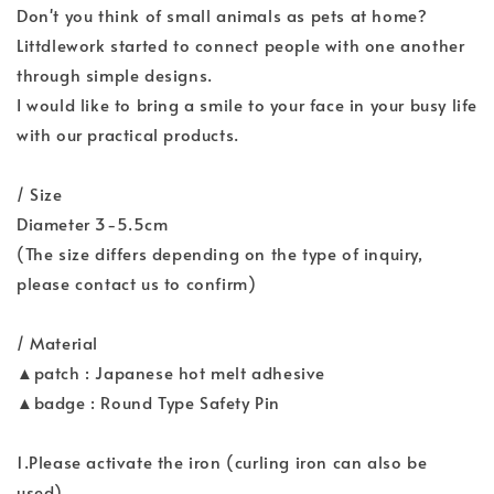
Don't you think of small animals as pets at home?
Littdlework started to connect people with one another
through simple designs.
I would like to bring a smile to your face in your busy life
with our practical products.
/ Size
Diameter 3-5.5cm
(The size differs depending on the type of inquiry,
please contact us to confirm)
/ Material
▲patch : Japanese hot melt adhesive
▲badge : Round Type Safety Pin
1.Please activate the iron (curling iron can also be
used)