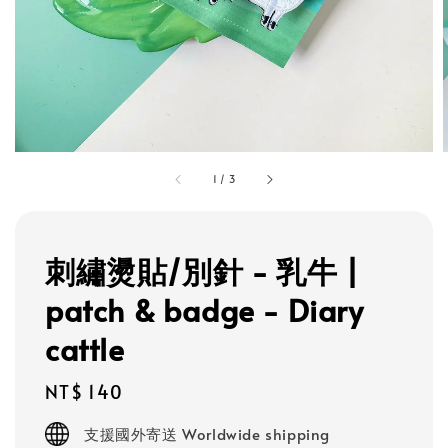
1
/
3
刺繡燙貼/別針 - 乳牛 |
patch & badge - Diary
cattle
Regular
NT$ 140
price
支援國外寄送 Worldwide shipping