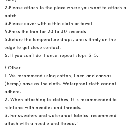
2.Please attach to the place where you want to attach a
patch
3.Please cover with a thin cloth or towel
4.Press the iron for 20 to 30 seconds
5.Before the temperature drops, press firmly on the
edge to get close contact.
6. If you can't do it once, repeat steps 3-5.
/ Other
1. We recommend using cotton, linen and canvas
(hemp) base as the cloth. Waterproof cloth cannot
adhere.
2. When attaching to clothes, it is recommended to
reinforce with needles and threads.
3. For sweaters and waterproof fabrics, recommend
attach with a needle and thread. "