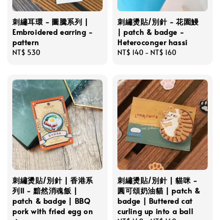
刺繡耳環 - 圖騰系列 |
刺繡燙貼/別針 - 花園鰻
Embroidered earring -
| patch & badge -
pattern
Heteroconger hassi
Regular
NT$ 530
Regular
NT$ 140
-
NT$ 160
price
price
刺繡燙貼/別針 | 香港系
刺繡燙貼/別針 | 貓咪 -
列II - 黯然消魂飯 |
圓可頌奶油貓 | patch &
patch & badge | BBQ
badge | Buttered cat
pork with fried egg on
curling up into a ball