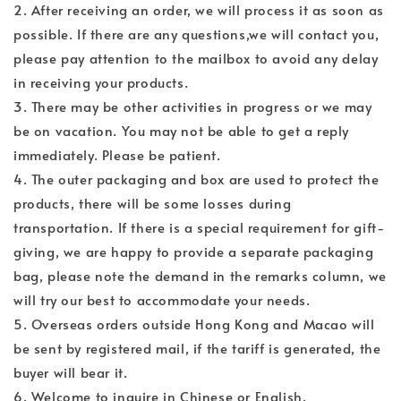
2. After receiving an order, we will process it as soon as
possible. If there are any questions,we will contact you,
please pay attention to the mailbox to avoid any delay
in receiving your products.
3. There may be other activities in progress or we may
be on vacation. You may not be able to get a reply
immediately. Please be patient.
4. The outer packaging and box are used to protect the
products, there will be some losses during
transportation. If there is a special requirement for gift-
giving, we are happy to provide a separate packaging
bag, please note the demand in the remarks column, we
will try our best to accommodate your needs.
5. Overseas orders outside Hong Kong and Macao will
be sent by registered mail, if the tariff is generated, the
buyer will bear it.
6. Welcome to inquire in Chinese or English.