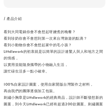
/ 產品介紹
看到大同電鍋你會不會想起呀嬤煮的晚餐？
看到珍奶你會不會想到第一次來台灣旅遊的點滴？
看到小動物你會不會想起家中的毛小孩？
Littdlework的初衷就是以簡單的設計連繫人與人和地方之間
的情感，
以實用並能隨身攜帶的小物融入生活，
讓忙碌生活多一點小確幸。
100%自家設計圖案，使用自家開版台灣製作之材料，
再由我們的團隊逐個加工包裝。
刺繡小胸章是Littdlework的經典商品，設計師不斷發想新的
圖案，到今天Littdlework已經有超過200款圖案。刺繡圖案