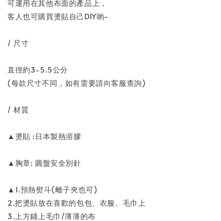
可運用在其他布面的產品上，
客人也可購買燙貼自己DIY喲~
/ 尺寸
直徑約3-5.5公分
(每款尺寸不同，如有需要請向客服查詢)
/ 材質
▲燙貼 :日本製熱溶膠
▲胸章: 圓盤安全別針
▲1.預熱熨斗(離子夾也可)
2.把燙貼放在喜歡的包包、衣服、毛巾上
3.上方鋪上毛巾/薄薄的布