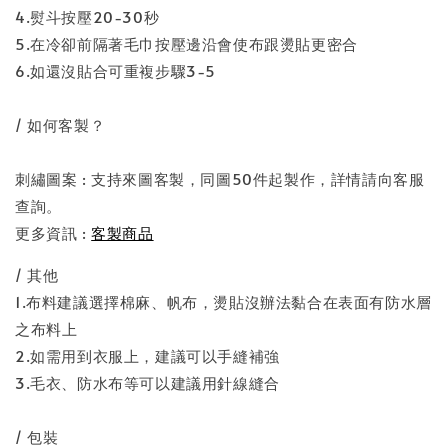
4.熨斗按壓20-30秒
5.在冷卻前隔著毛巾按壓邊沿會使布跟燙貼更密合
6.如還沒貼合可重複步驟3-5
/ 如何客製？
刺繡圖案 : 支持來圖客製，同圖50件起製作，詳情請向客服
查詢。
更多資訊 :
客製商品
/ 其他
1.布料建議選擇棉麻、帆布，燙貼沒辦法黏合在表面有防水層
之布料上
2.如需用到衣服上，建議可以手縫補強
3.毛衣、防水布等可以建議用針線縫合
/ 包裝