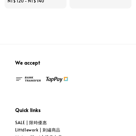
Regular
NT$ 120
-
NT$ 140
price
price
We accept
Quick links
SALE | 限時優惠
Littdlework | 刺繡商品