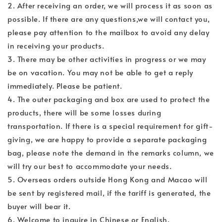
2. After receiving an order, we will process it as soon as
possible. If there are any questions,we will contact you,
please pay attention to the mailbox to avoid any delay
in receiving your products.
3. There may be other activities in progress or we may
be on vacation. You may not be able to get a reply
immediately. Please be patient.
4. The outer packaging and box are used to protect the
products, there will be some losses during
transportation. If there is a special requirement for gift-
giving, we are happy to provide a separate packaging
bag, please note the demand in the remarks column, we
will try our best to accommodate your needs.
5. Overseas orders outside Hong Kong and Macao will
be sent by registered mail, if the tariff is generated, the
buyer will bear it.
6. Welcome to inquire in Chinese or English.