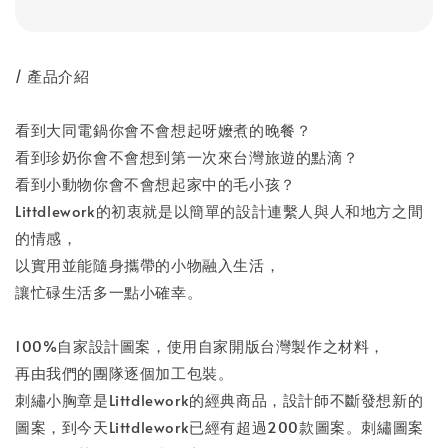
/ 產品介紹
看到大同電鍋你會不會想起呀嬤煮的晚餐？
看到珍奶你會不會想到第一次來台灣旅遊的點滴？
看到小動物你會不會想起家中的毛小孩？
Littdlework的初衷就是以簡單的設計連繫人與人和地方之間
的情感，
以實用並能隨身攜帶的小物融入生活，
讓忙碌生活多一點小確幸。
100%自家設計圖案，使用自家開版台灣製作之材料，
再由我們的團隊逐個加工包裝。
刺繡小胸章是Littdlework的經典商品，設計師不斷發想新的
圖案，到今天Littdlework已經有超過200款圖案。刺繡圖案