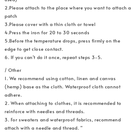
2.Please attach to the place where you want to attach a
patch
3.Please cover with a thin cloth or towel
4.Press the iron for 20 to 30 seconds
5.Before the temperature drops, press firmly on the
edge to get close contact.
6. If you can't do it once, repeat steps 3-5.
/ Other
1. We recommend using cotton, linen and canvas
(hemp) base as the cloth. Waterproof cloth cannot
adhere.
2. When attaching to clothes, it is recommended to
reinforce with needles and threads.
3. For sweaters and waterproof fabrics, recommend
attach with a needle and thread. "