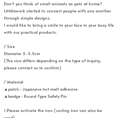
Don't you think of small animals as pets at home?
Littdlework started to connect people with one another
through simple designs.
I would like to bring a smile to your face in your busy life
with our practical products.
/ Size
Diameter 3-5.5cm
(The size differs depending on the type of inquiry,
please contact us to confirm)
/ Material
▲patch : Japanese hot melt adhesive
▲badge : Round Type Safety Pin
1.Please activate the iron (curling iron can also be
used)