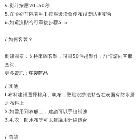
4.熨斗按壓20-30秒
5.在冷卻前隔著毛巾按壓邊沿會使布跟燙貼更密合
6.如還沒貼合可重複步驟3-5
/ 如何客製？
刺繡圖案 : 支持來圖客製，同圖50件起製作，詳情請向客服
查詢。
更多資訊 :
客製商品
/ 其他
1.布料建議選擇棉麻、帆布，燙貼沒辦法黏合在表面有防水層
之布料上
2.如需用到衣服上，建議可以手縫補強
3.毛衣、防水布等可以建議用針線縫合
/ 包裝