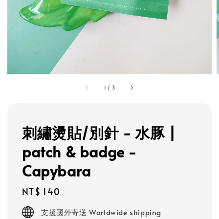
1
/
3
刺繡燙貼/別針 - 水豚 |
patch & badge -
Capybara
Regular
NT$ 140
price
支援國外寄送 Worldwide shipping