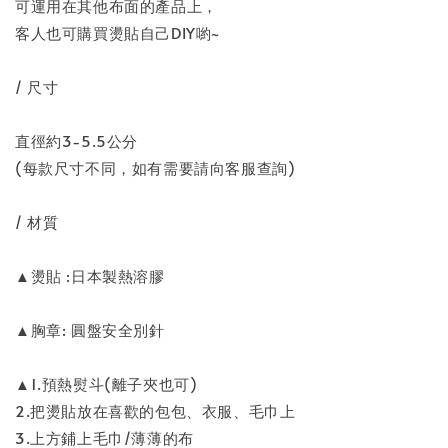
可運用在其他布面的產品上，
客人也可購買燙貼自己DIY喲~
/ 尺寸
直徑約3-5.5公分
(每款尺寸不同，如有需要請向客服查詢)
/ 材質
▲燙貼 :日本製熱溶膠
▲胸章: 圓盤安全別針
▲1.預熱熨斗(離子夾也可)
2.把燙貼放在喜歡的包包、衣服、毛巾上
3.上方鋪上毛巾/薄薄的布