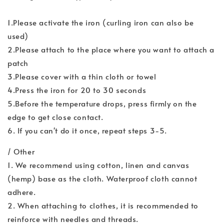
1.Please activate the iron (curling iron can also be
used)
2.Please attach to the place where you want to attach a
patch
3.Please cover with a thin cloth or towel
4.Press the iron for 20 to 30 seconds
5.Before the temperature drops, press firmly on the
edge to get close contact.
6. If you can't do it once, repeat steps 3-5.
/ Other
1. We recommend using cotton, linen and canvas
(hemp) base as the cloth. Waterproof cloth cannot
adhere.
2. When attaching to clothes, it is recommended to
reinforce with needles and threads.