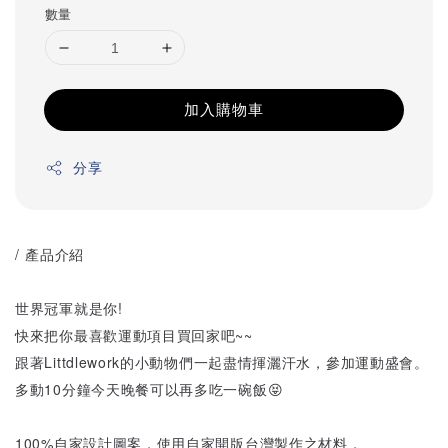
數量
加入購物車
分享
/ 產品介紹
世界冠軍就是你!
快來把你最喜歡運動項目買回家吧~~
跟著Littdlework的小動物們一起盡情揮灑汗水，參加運動盛會。
多動10分鐘今天晚餐可以再多吃一碗飯😝
100%自家設計圖案，使用自家開版台灣製作之材料，