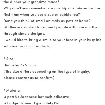
the dinner your grandma made?
Why don't you remember various trips to Taiwan for the
first time when you see a cup of bubble tea?
Don't you think of small animals as pets at home?
Littdlework started to connect people with one another
through simple designs.
I would like to bring a smile to your face in your busy life
with our practical products.
/ Size
Diameter 3-5.5cm
(The size differs depending on the type of inquiry,
please contact us to confirm)
/ Material
▲patch : Japanese hot melt adhesive
▲badge : Round Type Safety Pin