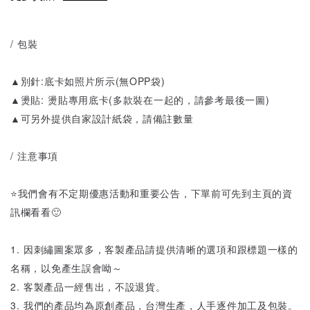
/ 包裝
▲別針:底卡如照片所示(無OPP袋)
▲燙貼: 燙貼專用底卡(多款裝在一起的，請參考最後一圖)
▲可另外提供自家設計紙袋，請備註數量
/ 注意事項
⭐️我們會有不定期優惠活動和重要公告，下單前可先到主頁的資
訊欄看看🙂
1. 因刺繡圖案眾多，客製產品請提供清晰的選項和跟標題一樣的
名稱，以免產生誤會呦～
2. 客製產品一經售出，不設退貨。
3. 我們的產品均為原創產品，台灣生產，人手逐件加工及包裝。