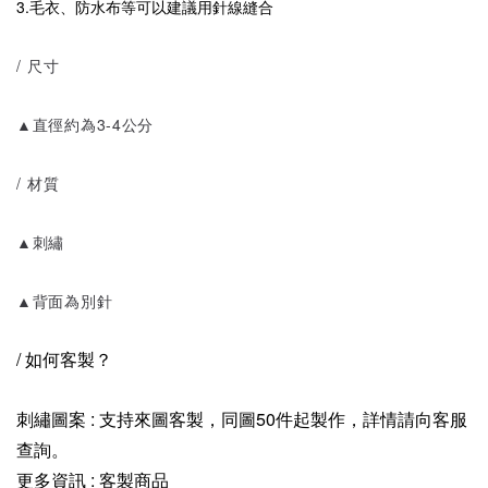
3.毛衣、防水布等可以建議用針線縫合
/ 尺寸
▲直徑約為3-4公分
/ 材質
▲刺繡
▲背面為別針
/ 如何客製？
刺繡圖案 : 支持來圖客製，同圖50件起製作，詳情請向客服
查詢。
更多資訊 :
客製商品