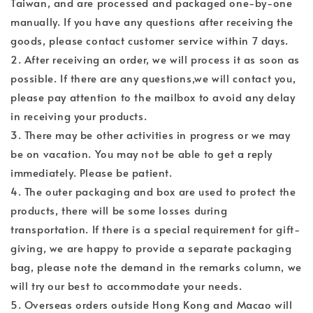
Taiwan, and are processed and packaged one-by-one
manually. If you have any questions after receiving the
goods, please contact customer service within 7 days.
2. After receiving an order, we will process it as soon as
possible. If there are any questions,we will contact you,
please pay attention to the mailbox to avoid any delay
in receiving your products.
3. There may be other activities in progress or we may
be on vacation. You may not be able to get a reply
immediately. Please be patient.
4. The outer packaging and box are used to protect the
products, there will be some losses during
transportation. If there is a special requirement for gift-
giving, we are happy to provide a separate packaging
bag, please note the demand in the remarks column, we
will try our best to accommodate your needs.
5. Overseas orders outside Hong Kong and Macao will