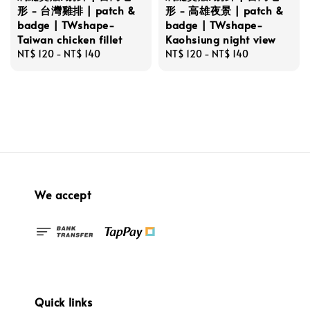
形 - 台灣雞排 | patch &
形 - 高雄夜景 | patch &
badge | TWshape-
badge | TWshape-
Taiwan chicken fillet
Kaohsiung night view
Regular
NT$ 120
-
NT$ 140
Regular
NT$ 120
-
NT$ 140
price
price
We accept
Quick links