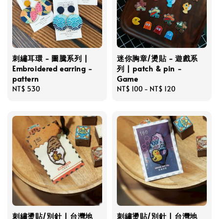
刺繡耳環 - 圖騰系列 |
迷你胸章/燙貼 - 遊戲系
Embroidered earring -
列 | patch & pin -
pattern
Game
Regular
NT$ 530
Regular
NT$ 100
-
NT$ 120
price
price
刺繡燙貼/別針 | 台灣地
刺繡燙貼/別針 | 台灣地