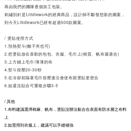
再由我們的團隊逐個加工包裝。
刺繡別針是Littdlework的經典商品，設計師不斷發想新的圖案，
到今天Littdlework已經有超過500款圖案。
/ 燙貼使用方式
1.預熱熨斗(離子夾也可)
2.把燙貼放在喜歡的包包、衣服、毛巾上(棉質、帆布最適合)
3.上方鋪上毛巾/薄薄的布
4.熨斗按壓20-30秒
5.在冷卻前隔著毛巾按壓邊沿會使布跟燙貼更密合
6.如還沒貼合可重複步驟3-5
/ 其他
1.布料建議選擇棉麻、帆布，燙貼沒辦法黏合在表面有防水層之布料
上
2.如需用到衣服上，建議可以手縫補強