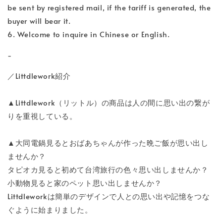
be sent by registered mail, if the tariff is generated, the
buyer will bear it.
6. Welcome to inquire in Chinese or English.
-
／Littdlework紹介
▲Littdlework（リットル）の商品は人の間に思い出の繋が
りを重視している。
▲大同電鍋見るとおばあちゃんが作った晩ご飯が思い出し
ませんか？
タピオカ見ると初めて台湾旅行の色々思い出しませんか？
小動物見ると家のペット思い出しませんか？
Littdleworkは簡単のデザインで人との思い出や記憶をつな
ぐように始まりました。