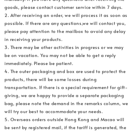
goods, please contact customer service within 7 days.
2. After receiving an order, we will process it as soon as
possible. If there are any questions,we will contact you,
please pay attention to the mailbox to avoid any delay
in receiving your products.
3. There may be other activities in progress or we may
be on vacation. You may not be able to get a reply
immediately. Please be patient.
4. The outer packaging and box are used to protect the
products, there will be some losses during
transportation. If there is a special requirement for gift-
giving, we are happy to provide a separate packaging
bag, please note the demand in the remarks column, we
will try our best to accommodate your needs.
5. Overseas orders outside Hong Kong and Macao will
be sent by registered mail, if the tariff is generated, the