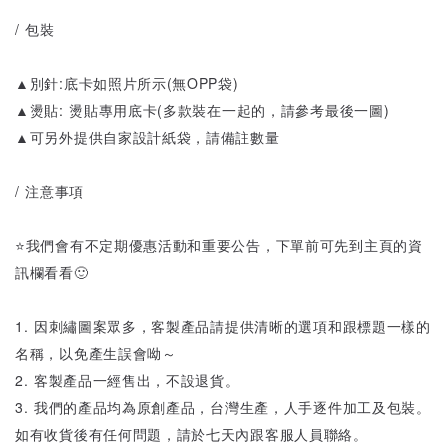
/ 包裝
▲別針:底卡如照片所示(無OPP袋)
▲燙貼: 燙貼專用底卡(多款裝在一起的，請參考最後一圖)
▲可另外提供自家設計紙袋，請備註數量
/ 注意事項
⭐️我們會有不定期優惠活動和重要公告，下單前可先到主頁的資
訊欄看看🙂
1. 因刺繡圖案眾多，客製產品請提供清晰的選項和跟標題一樣的
名稱，以免產生誤會呦～
2. 客製產品一經售出，不設退貨。
3. 我們的產品均為原創產品，台灣生產，人手逐件加工及包裝。
如有收貨後有任何問題，請於七天內跟客服人員聯絡。