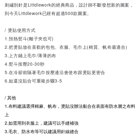
刺繡別針是Littdlework的經典商品，設計師不斷發想新的圖案，
到今天Littdlework已經有超過500款圖案。
/ 燙貼使用方式
1.預熱熨斗(離子夾也可)
2.把燙貼放在喜歡的包包、衣服、毛巾上(棉質、帆布最適合)
3.上方鋪上毛巾/薄薄的布
4.熨斗按壓20-30秒
5.在冷卻前隔著毛巾按壓邊沿會使布跟燙貼更密合
6.如還沒貼合可重複步驟3-5
/ 其他
1.布料建議選擇棉麻、帆布，燙貼沒辦法黏合在表面有防水層之布料
上
2.如需用到衣服上，建議可以手縫補強
3.毛衣、防水布等可以建議用針線縫合