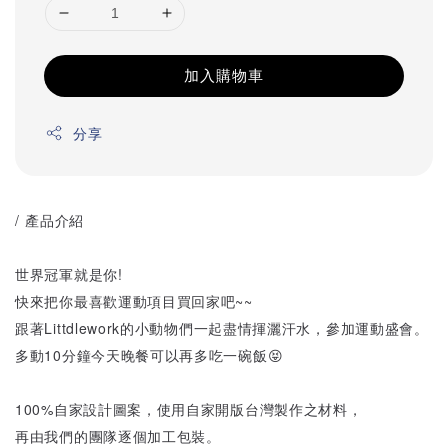
加入購物車
分享
/ 產品介紹
世界冠軍就是你!
快來把你最喜歡運動項目買回家吧~~
跟著Littdlework的小動物們一起盡情揮灑汗水，參加運動盛會。
多動10分鐘今天晚餐可以再多吃一碗飯😝
100%自家設計圖案，使用自家開版台灣製作之材料，
再由我們的團隊逐個加工包裝。