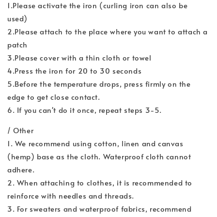
1.Please activate the iron (curling iron can also be
used)
2.Please attach to the place where you want to attach a
patch
3.Please cover with a thin cloth or towel
4.Press the iron for 20 to 30 seconds
5.Before the temperature drops, press firmly on the
edge to get close contact.
6. If you can't do it once, repeat steps 3-5.
/ Other
1. We recommend using cotton, linen and canvas
(hemp) base as the cloth. Waterproof cloth cannot
adhere.
2. When attaching to clothes, it is recommended to
reinforce with needles and threads.
3. For sweaters and waterproof fabrics, recommend