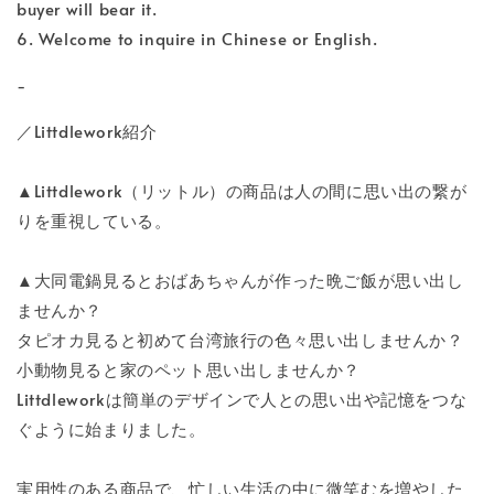
buyer will bear it.
6. Welcome to inquire in Chinese or English.
-
／Littdlework紹介
▲Littdlework（リットル）の商品は人の間に思い出の繋が
りを重視している。
▲大同電鍋見るとおばあちゃんが作った晩ご飯が思い出し
ませんか？
タピオカ見ると初めて台湾旅行の色々思い出しませんか？
小動物見ると家のペット思い出しませんか？
Littdleworkは簡単のデザインで人との思い出や記憶をつな
ぐように始まりました。
実用性のある商品で、忙しい生活の中に微笑むを増やした