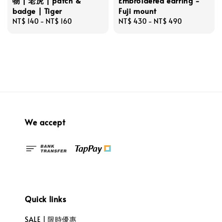
物 | 老虎 | patch &
Embroidered earring -
badge | Tiger
Fuji mount
Regular
NT$ 140
-
NT$ 160
Regular
NT$ 430
-
NT$ 490
price
price
We accept
Quick links
SALE | 限時優惠