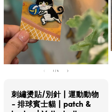
1
/
4
刺繡燙貼/別針 | 運動動物
- 排球賓士貓 | patch &