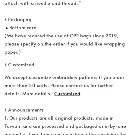
attach with a needle and thread. "
/ Packaging
▲Bottom card
(We have reduced the use of OPP bags since 2019,
please specify on the order if you would like wrapping
paper.)
/ Customized
We accept customize embroidery patterns if you order
more than 50 units. Please contact us for further
details. More details :
Customized
/ Announcements
1. Our products are all original products, made in
Taiwan, and are processed and packaged one-by-one
manually. If you have any questions after receiving the