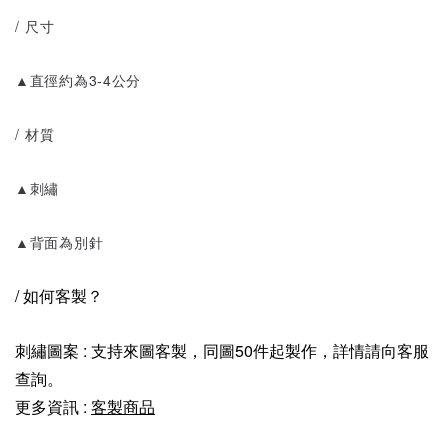
/ 尺寸
▲直徑約為3-4公分
/ 材質
▲刺繡
▲背面為別針
/ 如何客製？
刺繡圖案 : 支持來圖客製，同圖50件起製作，詳情請向客服
查詢。
更多資訊 :
客製商品