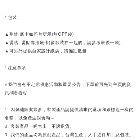
/ 包裝
▲別針:底卡如照片所示(無OPP袋)
▲燙貼: 燙貼專用底卡(多款裝在一起的，請參考最後一圖)
▲可另外提供自家設計紙袋，請備註數量
/ 注意事項
⭐️我們會有不定期優惠活動和重要公告，下單前可先到主頁的資
訊欄看看🙂
1. 因刺繡圖案眾多，客製產品請提供清晰的選項和跟標題一樣的
名稱，以免產生誤會呦～
2. 客製產品一經售出，不設退貨。
3. 我們的產品均為原創產品，台灣生產，人手逐件加工及包裝。