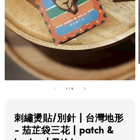
1
/
4
刺繡燙貼/別針 | 台灣地形
- 茄芷袋三花 | patch &