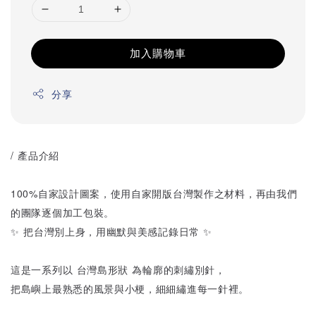
加入購物車
分享
/ 產品介紹
100%自家設計圖案，使用自家開版台灣製作之材料，再由我們
的團隊逐個加工包裝。
✨ 把台灣別上身，用幽默與美感記錄日常 ✨
這是一系列以 台灣島形狀 為輪廓的刺繡別針，
把島嶼上最熟悉的風景與小梗，細細繡進每一針裡。