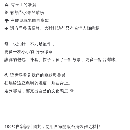
🏔️ 有玉山的壯麗
🍍 有熱帶水果的繽紛
🌪️ 有颱風氣象圖的幽默
🥪 還有早餐店招牌、大雞排這些只有台灣人懂的梗
每一枚別針，不只是配件，
更像一枚小小的 身份徽章，
讓你的包包、外套、帽子，多了一點故事、更多一點台灣味。
🌏 讓世界看見我們的幽默與美感
把屬於這座島嶼的溫度，別在身上。
走到哪裡，都亮出自己的文化態度 💛
100%自家設計圖案，使用自家開版台灣製作之材料，