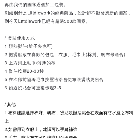
再由我們的團隊逐個加工包裝。
刺繡別針是Littdlework的經典商品，設計師不斷發想新的圖案，
到今天Littdlework已經有超過500款圖案。
/ 燙貼使用方式
1.預熱熨斗(離子夾也可)
2.把燙貼放在喜歡的包包、衣服、毛巾上(棉質、帆布最適合)
3.上方鋪上毛巾/薄薄的布
4.熨斗按壓20-30秒
5.在冷卻前隔著毛巾按壓邊沿會使布跟燙貼更密合
6.如還沒貼合可重複步驟3-5
/ 其他
1.布料建議選擇棉麻、帆布，燙貼沒辦法黏合在表面有防水層之布料
上
2.如需用到衣服上，建議可以手縫補強
3.毛衣、防水布等可以建議用針線縫合