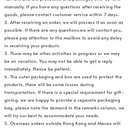
manually. If you have any questions after receiving the
goods, please contact customer service within 7 days.
2. After receiving an order, we will process it as soon as
possible. If there are any questions,we will contact you,
please pay attention to the mailbox to avoid any delay
in receiving your products.
3. There may be other activities in progress or we may
be on vacation. You may not be able to get a reply
immediately. Please be patient.
4. The outer packaging and box are used to protect the
products, there will be some losses during
transportation. If there is a special requirement for gift-
giving, we are happy to provide a separate packaging
bag, please note the demand in the remarks column, we
will try our best to accommodate your needs.
5. Overseas orders outside Hong Kong and Macao will