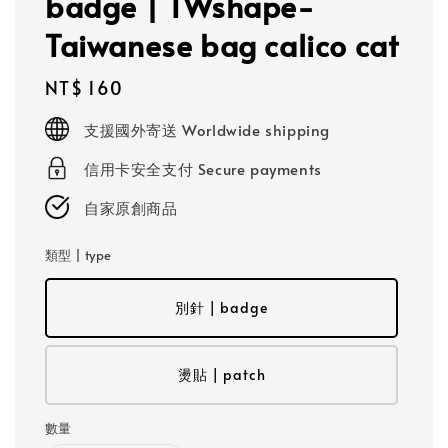
badge | TWshape-
Taiwanese bag calico cat
Regular
NT$ 160
price
支援國外寄送 Worldwide shipping
信用卡安全支付 Secure payments
自家原創商品
類型 | type
別針 | badge
燙貼 | patch
數量