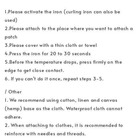
1.Please activate the iron (curling iron can also be
used)
2.Please attach to the place where you want to attach a
patch
3.Please cover with a thin cloth or towel
4.Press the iron for 20 to 30 seconds
5.Before the temperature drops, press firmly on the
edge to get close contact.
6. If you can't do it once, repeat steps 3-5.
/ Other
1. We recommend using cotton, linen and canvas
(hemp) base as the cloth. Waterproof cloth cannot
adhere.
2. When attaching to clothes, it is recommended to
reinforce with needles and threads.