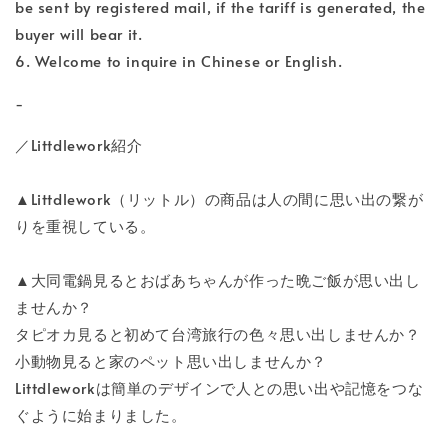
be sent by registered mail, if the tariff is generated, the
buyer will bear it.
6. Welcome to inquire in Chinese or English.
-
／Littdlework紹介
▲Littdlework（リットル）の商品は人の間に思い出の繋が
りを重視している。
▲大同電鍋見るとおばあちゃんが作った晩ご飯が思い出し
ませんか？
タピオカ見ると初めて台湾旅行の色々思い出しませんか？
小動物見ると家のペット思い出しませんか？
Littdleworkは簡単のデザインで人との思い出や記憶をつな
ぐように始まりました。