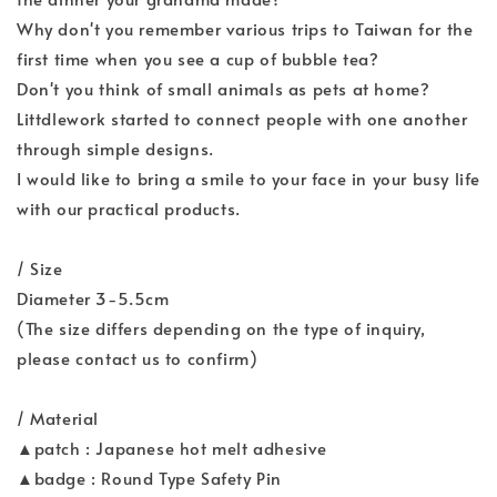
Why don't you remember various trips to Taiwan for the
first time when you see a cup of bubble tea?
Don't you think of small animals as pets at home?
Littdlework started to connect people with one another
through simple designs.
I would like to bring a smile to your face in your busy life
with our practical products.
/ Size
Diameter 3-5.5cm
(The size differs depending on the type of inquiry,
please contact us to confirm)
/ Material
▲patch : Japanese hot melt adhesive
▲badge : Round Type Safety Pin