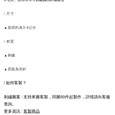
/ 尺寸
▲直徑約為3-4公分
/ 材質
▲刺繡
▲背面為別針
/ 如何客製？
刺繡圖案 : 支持來圖客製，同圖50件起製作，詳情請向客服
查詢。
更多資訊 :
客製商品