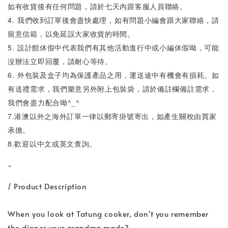
如有收貨後有任何問題，請於七天內跟客服人員聯絡。
4. 我們收到訂單後會盡快處理，如有問題小編會跟大家聯絡，請
留意信箱，以免延誤大家收貨的時間。
5. 設計館休假中代表我們有其他活動進行中或小編休假呦，可能
沒辦法立即回覆，請耐心等待。
6. 外包裝及盒子均為保護產品之用，運送途中有機會有損耗。如
有送禮需求，我們樂意另外附上包裝袋，請於備註欄備註需求，
我們會盡力配合呦^_^
7.港澳以外之海外訂單一律以郵寄掛號寄出，如產生關稅由買家
承擔。
8.歡迎以中文或英文查詢。
-
/ Product Description
When you look at Tatung cooker, don't you remember
the dinner your grandma made?