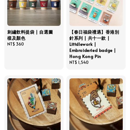
刺繡飮料提袋 | 自選圖
【春日福袋禮遇】香港別
樣及顏色
針系列 | 共十一款 |
Littdlework |
Regular
NT$ 360
Embroideried badge |
price
Hong Kong Pin
Regular
NT$ 1,540
price