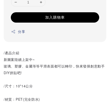
加入購物車
分享
/產品介紹
新圖案陸續上架中~
玻璃、塑膠、金屬等等平滑表面都可以轉印，快來發揮創意動手
DIY拼貼吧!
/尺寸：10*14公分
/材質：PET(完全防水)