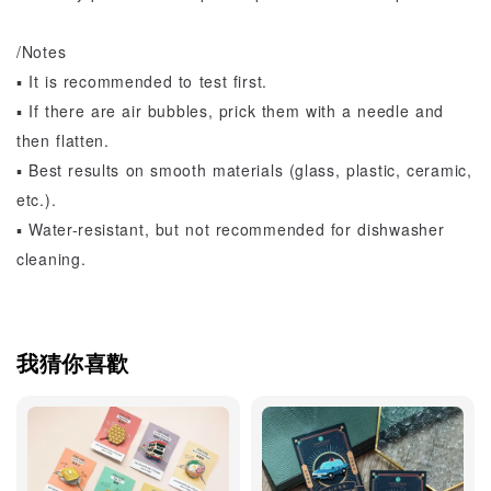
/Notes
▪️ It is recommended to test first.
▪️ If there are air bubbles, prick them with a needle and
then flatten.
▪️ Best results on smooth materials (glass, plastic, ceramic,
etc.).
▪️ Water-resistant, but not recommended for dishwasher
cleaning.
我猜你喜歡