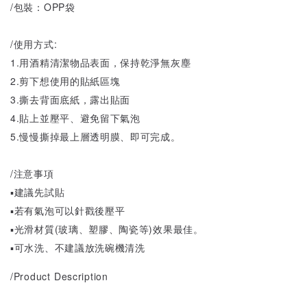
/包裝：OPP袋
/使用方式:
1.用酒精清潔物品表面，保持乾淨無灰塵
2.剪下想使用的貼紙區塊
3.撕去背面底紙，露出貼面
4.貼上並壓平、避免留下氣泡
5.慢慢撕掉最上層透明膜、即可完成。
/注意事項
▪️建議先試貼
▪️若有氣泡可以針戳後壓平
▪️光滑材質(玻璃、塑膠、陶瓷等)效果最佳。
▪️可水洗、不建議放洗碗機清洗
/Product Description