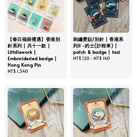
【春日福袋禮遇】香港別
刺繡燙貼/別針 | 香港系
針系列 | 共十一款 |
列II -的士(計程車) |
Littdlework |
patch & badge | taxi
Embroideried badge |
Regular
NT$ 120
-
NT$ 140
Hong Kong Pin
price
Regular
NT$ 1,540
price