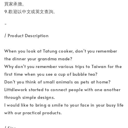
買家承擔。
9.歡迎以中文或英文查詢。
-
/ Product Description
When you look at Tatung cooker, don't you remember
the dinner your grandma made?
Why don't you remember various trips to Taiwan for the
first time when you see a cup of bubble tea?
Don't you think of small animals as pets at home?
Littdlework started to connect people with one another
through simple designs.
I would like to bring a smile to your face in your busy life
with our practical products.
/ Size