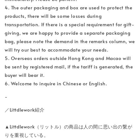
4. The outer packaging and box are used to protect the
products, there will be some losses during
transportation. If there is a special requirement for gift-
giving, we are happy to provide a separate packaging
bag, please note the demand in the remarks column, we
will try our best to accommodate your needs.
5. Overseas orders outside Hong Kong and Macao will
be sent by registered mail, if the tariff is generated, the
buyer will bear it.
6. Welcome to inquire in Chinese or English.
-
／Littdlework紹介
▲Littdlework（リットル）の商品は人の間に思い出の繋が
りを重視している。