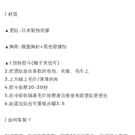
/ 材質
▲燙貼 :日本製熱溶膠
▲胸章: 圓盤胸針+黑色塑膠扣
▲1.預熱熨斗(離子夾也可)
2.把燙貼放在喜歡的包包、衣服、毛巾上
3.上方鋪上毛巾/薄薄的布
4.熨斗按壓20-30秒
5.在冷卻前隔著毛巾按壓邊沿會使布跟燙貼更密合
6.如還沒貼合可重複步驟3-5
/ 如何客製？