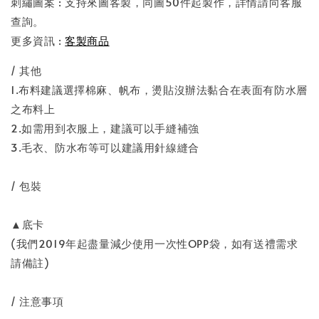
刺繡圖案 : 支持來圖客製，同圖50件起製作，詳情請向客服
查詢。
更多資訊 :
客製商品
/ 其他
1.布料建議選擇棉麻、帆布，燙貼沒辦法黏合在表面有防水層
之布料上
2.如需用到衣服上，建議可以手縫補強
3.毛衣、防水布等可以建議用針線縫合
/ 包裝
▲底卡
(我們2019年起盡量減少使用一次性OPP袋，如有送禮需求
請備註)
/ 注意事項