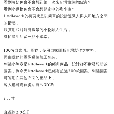
看到珍奶你會不會想到第一次來台灣旅遊的點滴？
看到小動物你會不會想起家中的毛小孩？
Littdlework的初衷就是以簡單的設計連繫人與人和地方之間
的情感，
以實用並能隨身攜帶的小物融入生活，
讓忙碌生活多一點小確幸。
100%自家設計圖案，使用自家開版台灣製作之材料，
再由我們的團隊逐個加工包裝。
刺繡小胸章是Littdlework的經典商品，設計師不斷發想新的
圖案，到今天Littdlework已經有超過200款圖案。刺繡圖案
可運用在其他布面的產品上，
客人也可購買燙貼自己DIY喲~
/ 尺寸
直徑約2.8公分