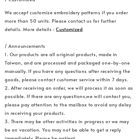
We accept customize embroidery patterns if you order
more than 50 units. Please contact us for further
details. More details :
Customized
/ Announcements
1. Our products are all original products, made in
Taiwan, and are processed and packaged one-by-one
manually. If you have any questions after receiving the
goods, please contact customer service within 7 days.
2. After receiving an order, we will process it as soon as
possible. If there are any questions,we will contact you,
please pay attention to the mailbox to avoid any delay
in receiving your products.
3. There may be other activities in progress or we may
be on vacation. You may not be able to get a reply
immediately. Please be patient.