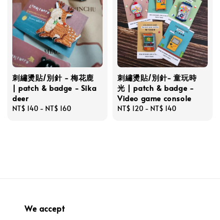
刺繡燙貼/別針 - 梅花鹿
刺繡燙貼/別針- 童玩時
| patch & badge - Sika
光 | patch & badge -
deer
Video game console
Regular
NT$ 140
-
NT$ 160
Regular
NT$ 120
-
NT$ 140
price
price
We accept