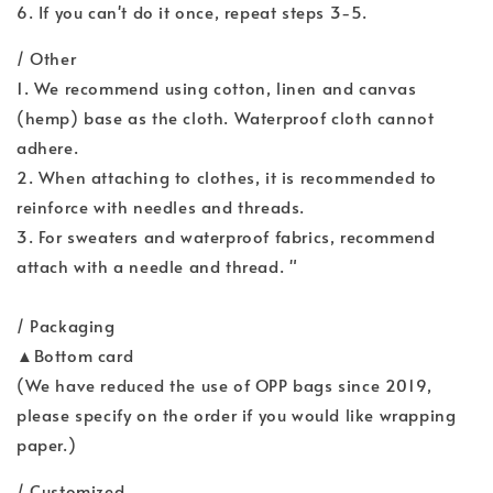
6. If you can't do it once, repeat steps 3-5.
/ Other
1. We recommend using cotton, linen and canvas
(hemp) base as the cloth. Waterproof cloth cannot
adhere.
2. When attaching to clothes, it is recommended to
reinforce with needles and threads.
3. For sweaters and waterproof fabrics, recommend
attach with a needle and thread. "
/ Packaging
▲Bottom card
(We have reduced the use of OPP bags since 2019,
please specify on the order if you would like wrapping
paper.)
/ Customized