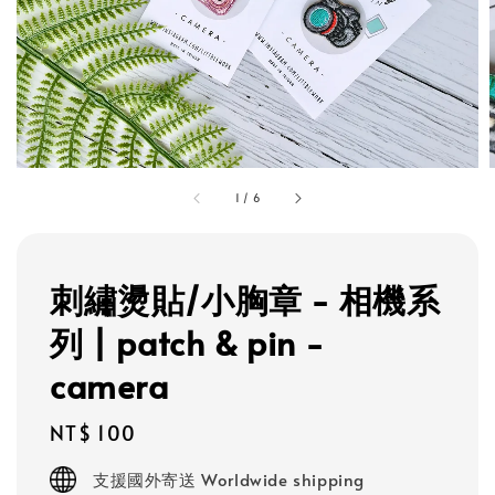
1
/
6
刺繡燙貼/小胸章 - 相機系
列 | patch & pin -
camera
Regular
NT$ 100
price
支援國外寄送 Worldwide shipping