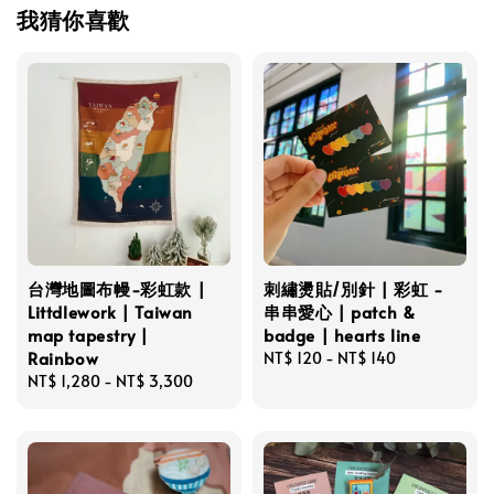
我猜你喜歡
台灣地圖布幔-彩虹款 |
刺繡燙貼/別針 | 彩虹 -
Littdlework | Taiwan
串串愛心 | patch &
map tapestry |
badge | hearts line
Rainbow
Regular
NT$ 120
-
NT$ 140
Regular
NT$ 1,280
-
NT$ 3,300
price
price