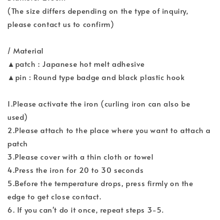
(The size differs depending on the type of inquiry,
please contact us to confirm)
/ Material
▲patch : Japanese hot melt adhesive
▲pin : Round type badge and black plastic hook
1.Please activate the iron (curling iron can also be
used)
2.Please attach to the place where you want to attach a
patch
3.Please cover with a thin cloth or towel
4.Press the iron for 20 to 30 seconds
5.Before the temperature drops, press firmly on the
edge to get close contact.
6. If you can't do it once, repeat steps 3-5.