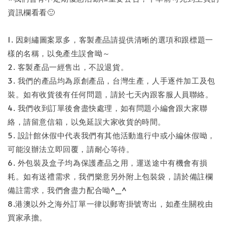
資訊欄看看🙂
1. 因刺繡圖案眾多，客製產品請提供清晰的選項和跟標題一
樣的名稱，以免產生誤會呦～
2. 客製產品一經售出，不設退貨。
3. 我們的產品均為原創產品，台灣生產，人手逐件加工及包
裝。如有收貨後有任何問題，請於七天內跟客服人員聯絡。
4. 我們收到訂單後會盡快處理，如有問題小編會跟大家聯
絡，請留意信箱，以免延誤大家收貨的時間。
5. 設計館休假中代表我們有其他活動進行中或小編休假呦，
可能沒辦法立即回覆，請耐心等待。
6. 外包裝及盒子均為保護產品之用，運送途中有機會有損
耗。如有送禮需求，我們樂意另外附上包裝袋，請於備註欄
備註需求，我們會盡力配合呦^_^
8.港澳以外之海外訂單一律以郵寄掛號寄出，如產生關稅由
買家承擔。