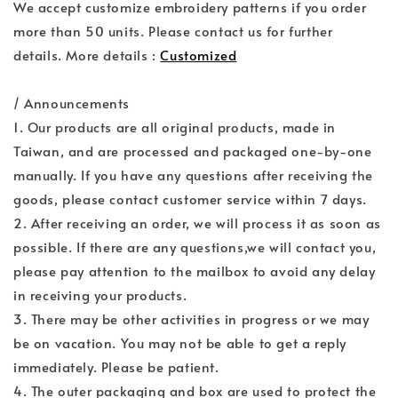
We accept customize embroidery patterns if you order
more than 50 units. Please contact us for further
details. More details :
Customized
/ Announcements
1. Our products are all original products, made in
Taiwan, and are processed and packaged one-by-one
manually. If you have any questions after receiving the
goods, please contact customer service within 7 days.
2. After receiving an order, we will process it as soon as
possible. If there are any questions,we will contact you,
please pay attention to the mailbox to avoid any delay
in receiving your products.
3. There may be other activities in progress or we may
be on vacation. You may not be able to get a reply
immediately. Please be patient.
4. The outer packaging and box are used to protect the