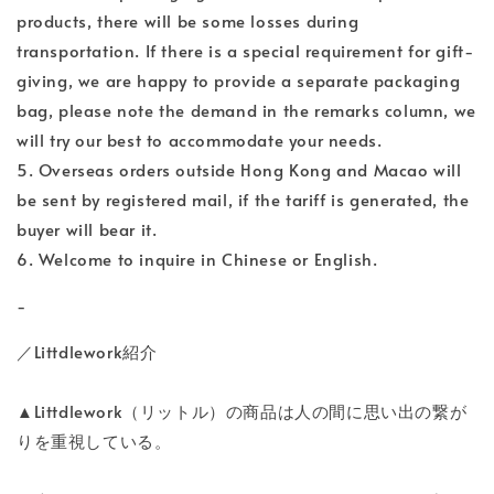
products, there will be some losses during
transportation. If there is a special requirement for gift-
giving, we are happy to provide a separate packaging
bag, please note the demand in the remarks column, we
will try our best to accommodate your needs.
5. Overseas orders outside Hong Kong and Macao will
be sent by registered mail, if the tariff is generated, the
buyer will bear it.
6. Welcome to inquire in Chinese or English.
-
／Littdlework紹介
▲Littdlework（リットル）の商品は人の間に思い出の繋が
りを重視している。