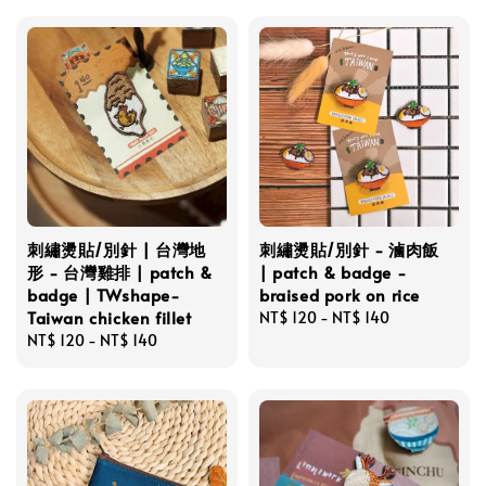
刺繡燙貼/別針 | 台灣地
刺繡燙貼/別針 - 滷肉飯
形 - 台灣雞排 | patch &
| patch & badge -
badge | TWshape-
braised pork on rice
Taiwan chicken fillet
Regular
NT$ 120
-
NT$ 140
Regular
NT$ 120
-
NT$ 140
price
price