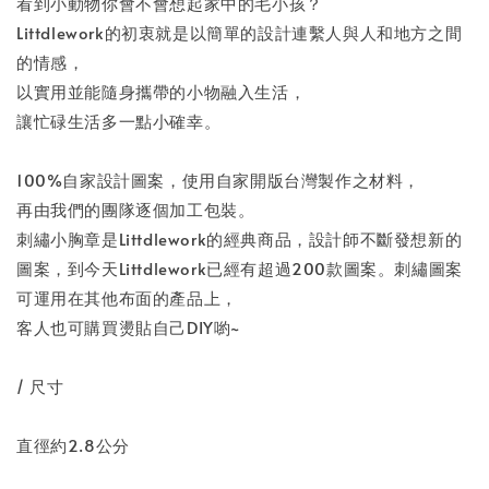
看到小動物你會不會想起家中的毛小孩？
Littdlework的初衷就是以簡單的設計連繫人與人和地方之間
的情感，
以實用並能隨身攜帶的小物融入生活，
讓忙碌生活多一點小確幸。
100%自家設計圖案，使用自家開版台灣製作之材料，
再由我們的團隊逐個加工包裝。
刺繡小胸章是Littdlework的經典商品，設計師不斷發想新的
圖案，到今天Littdlework已經有超過200款圖案。刺繡圖案
可運用在其他布面的產品上，
客人也可購買燙貼自己DIY喲~
/ 尺寸
直徑約2.8公分