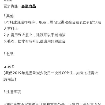
更多資訊 :
客製商品
/ 其他
1.布料建議選擇棉麻、帆布，燙貼沒辦法黏合在表面有防水層
之布料上
2.如需用到衣服上，建議可以手縫補強
3.毛衣、防水布等可以建議用針線縫合
/ 包裝
▲底卡
(我們2019年起盡量減少使用一次性OPP袋，如有送禮需求
請備註)
/ 注意事項
⭐️我們會有不定期優惠活動和重要公告，下單前可先到主頁的