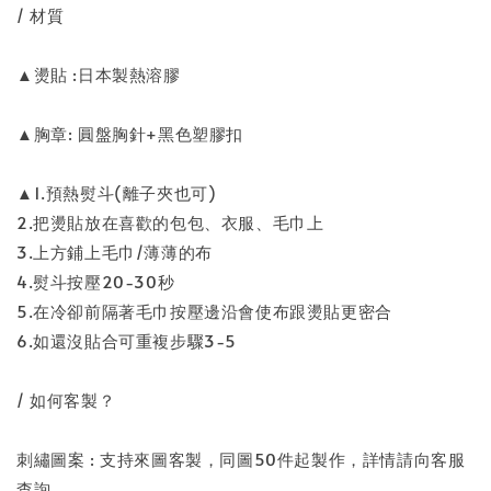
/ 材質
▲燙貼 :日本製熱溶膠
▲胸章: 圓盤胸針+黑色塑膠扣
▲1.預熱熨斗(離子夾也可)
2.把燙貼放在喜歡的包包、衣服、毛巾上
3.上方鋪上毛巾/薄薄的布
4.熨斗按壓20-30秒
5.在冷卻前隔著毛巾按壓邊沿會使布跟燙貼更密合
6.如還沒貼合可重複步驟3-5
/ 如何客製？
刺繡圖案 : 支持來圖客製，同圖50件起製作，詳情請向客服
查詢。