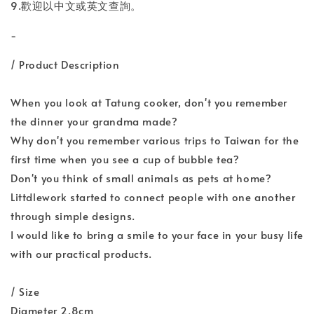
9.歡迎以中文或英文查詢。
-
/ Product Description
When you look at Tatung cooker, don't you remember
the dinner your grandma made?
Why don't you remember various trips to Taiwan for the
first time when you see a cup of bubble tea?
Don't you think of small animals as pets at home?
Littdlework started to connect people with one another
through simple designs.
I would like to bring a smile to your face in your busy life
with our practical products.
/ Size
Diameter 2.8cm