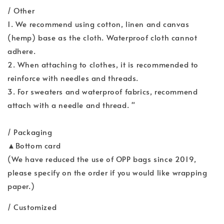
/ Other
1. We recommend using cotton, linen and canvas
(hemp) base as the cloth. Waterproof cloth cannot
adhere.
2. When attaching to clothes, it is recommended to
reinforce with needles and threads.
3. For sweaters and waterproof fabrics, recommend
attach with a needle and thread. "
/ Packaging
▲Bottom card
(We have reduced the use of OPP bags since 2019,
please specify on the order if you would like wrapping
paper.)
/ Customized