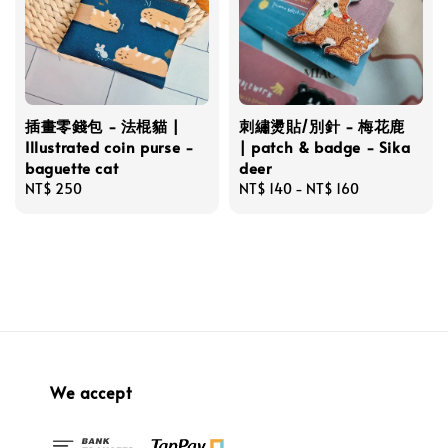
插畫零錢包 - 法棍貓 |
刺繡燙貼/別針 - 梅花鹿
Illustrated coin purse -
| patch & badge - Sika
baguette cat
deer
Regular
NT$ 250
Regular
NT$ 140
-
NT$ 160
price
price
We accept