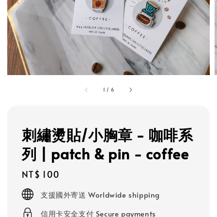
1
/
6
刺繡燙貼/小胸章 - 咖啡系
列 | patch & pin - coffee
Regular
NT$ 100
price
支援國外寄送 Worldwide shipping
信用卡安全支付 Secure payments